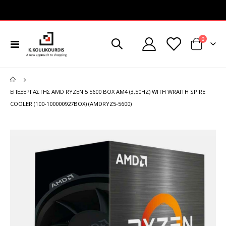
στοιχεί
0
Εναλλαγή
Cart
Πλοήγησης
ΕΠΕΞΕΡΓΑΣΤΉΣ AMD RYZEN 5 5600 BOX AM4 (3,50HZ) WITH WRAITH SPIRE
COOLER (100-100000927BOX) (AMDRYZ5-5600)
Μετάβαση
στο
τέλος
της
συλλογής
εικόνων