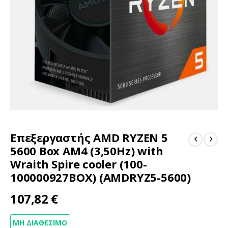
Μετάβαση
Επεξεργαστής AMD RYZEN 5
στην
αρχή
5600 Box AM4 (3,50Hz) with
της
Wraith Spire cooler (100-
συλλογής
100000927BOX) (AMDRYZ5-5600)
εικόνων
107,82 €
ΜΗ ΔΙΑΘΈΣΙΜΟ