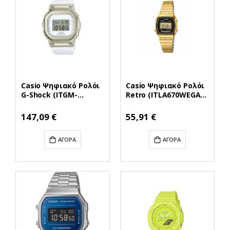
Casio Ψηφιακό Ρολόι
Casio Ψηφιακό Ρολόι
G-Shock (ITGM-
Retro (ITLA670WEGA-
S5600G-7ER)
1EF)
(CASITGM-S5600G-7ER)
(CASITLA670WEGA1EF)
Ειδική
Ειδική
147,09 €
55,91 €
Τιμή
Τιμή
ΑΓΟΡΆ
ΑΓΟΡΆ