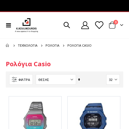
στοιχεί
0
Εναλλαγή
Cart
Πλοήγησης
ΡΟΛΌΓΙΑ CASIO
ΤΕΧΝΟΛΟΓΊΑ
ΡΟΛΌΓΙΑ
Ρολόγια Casio
Φθίνουσα
ΦΊΛΤΡΑ
ταξινόμηση