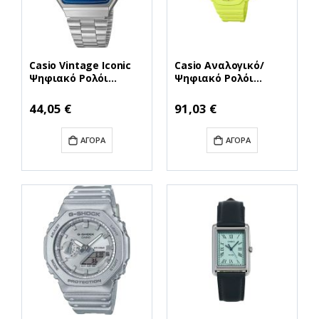
Casio Vintage Iconic
Casio Αναλογικό/
Ψηφιακό Ρολόι
Ψηφιακό Ρολόι
Αυτόματο με Ασημί
Χρονογράφος
Μεταλλικό
Μπαταρίας με
Ειδική
Ειδική
44,05 €
91,03 €
Τιμή
Τιμή
Μπρασελέ (A168WEM-
Κίτρινο Καουτσούκ
2BEF) (CASA168WEM-
Λουράκι (GA-2100-
ΑΓΟΡΆ
ΑΓΟΡΆ
2BEF)
9A9ER) (CASGA-2100-
9A9ER)