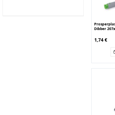
Prosperplas
Dibber 207
(INPIAB-4C)
1,74 €