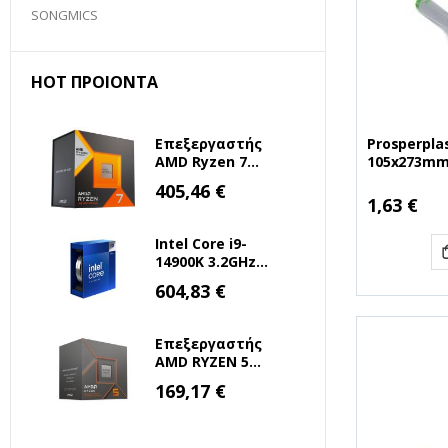
SONGMICS
HOT ΠΡΟΙΌΝΤΑ
Prosperplas
Επεξεργαστής
105x273mm
AMD Ryzen 7
4C) (PSPIN
7800X3D 4.2GHz 8
Ειδική
405,46 €
Τιμή
Πυρήνων για
1,63 €
Socket AM5 (100-
100000910WOF)
Intel Core i9-
(AMDRYZ7-
14900K 3.2GHz
7800X3D)
36MB 1700 Tray
Ειδική
604,83 €
Τιμή
(BX8071514900K)
(INTELI9-14900K)
Επεξεργαστής
AMD RYZEN 5
8500G 3.5 GHz
Ειδική
169,17 €
Τιμή
AM5 (100-
100000931BOX)
(AMDRYZ5-8500G)