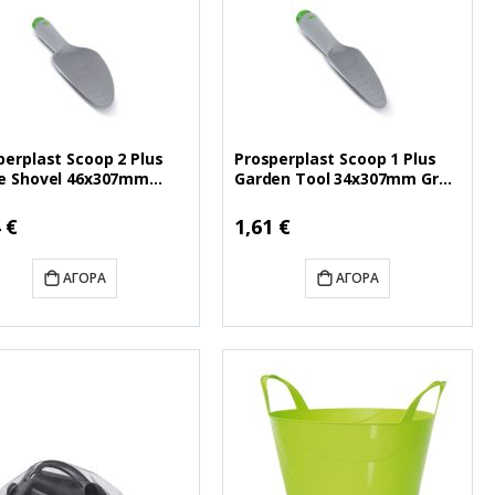
perplast Scoop 2 Plus
Prosperplast Scoop 1 Plus
e Shovel 46x307mm
Garden Tool 34x307mm Grey
 (INLDAB-4C)
(INLMAB-4C) (PSPINLMAB-4C)
INLDAB-4C)
 €
1,61 €
ΑΓΟΡΆ
ΑΓΟΡΆ