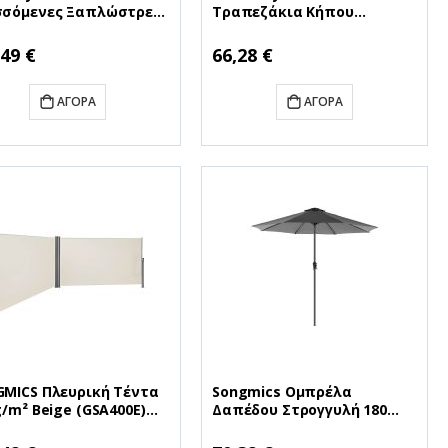
σσόμενες Ξαπλώστρες
Τραπεζάκια Κήπου
ινες (84B-342WR)
40x30x60 (84G-079V00LR)
84B-342WR)
(OUT84G-079V00LR)
,49 €
66,28 €
ΑΓΟΡΆ
ΑΓΟΡΆ
MICS Πλευρική Tέντα
Songmics Ομπρέλα
g/m² Beige (GSA400E)
Δαπέδου Στρογγυλή 180
GSA400E)
g/m² Grey (GPU27GY)
(SNGGPU27GY)