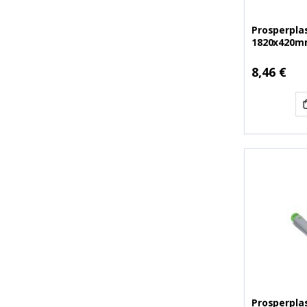
Prosperpla
1820x420mm
S433) (PSPI
8,46 €
Prosperplas