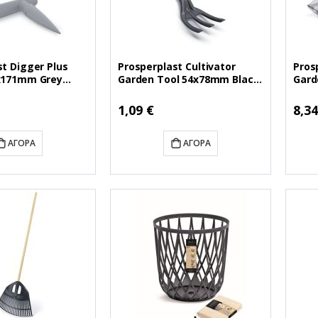
t Digger Plus
Prosperplast Cultivator
Pros
x171mm Grey
Garden Tool 54x78mm Black
Gard
 (PSPINPIAB-4C)
(INWD-S411) (PSPINWD-S411)
(INW
S411
1,09 €
8,34
ΑΓΟΡΆ
ΑΓΟΡΆ