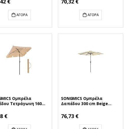
,42 €
70,32 €
ΑΓΟΡΆ
ΑΓΟΡΆ
GMICS Ομπρέλα
SONGMICS Ομπρέλα
δου Τετράγωνη 160
Δαπέδου 300 cm Beige
 Taupe (GPU180K01)
(GPU30BE) (SNGGPU30BE)
GPU180K01)
8 €
76,73 €