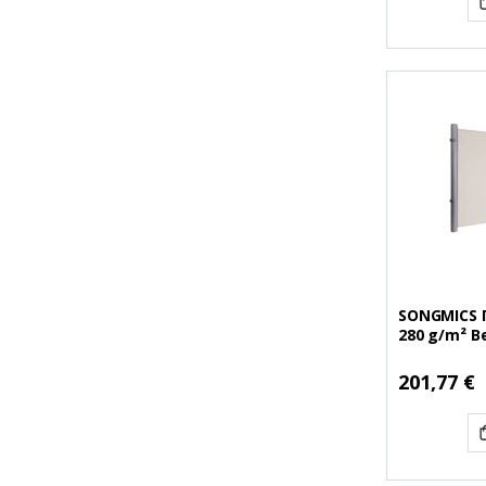
SONGMICS 
280 g/m² B
(SNGGSA20
201,77 €