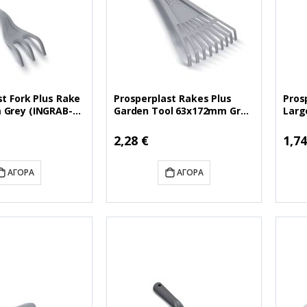
t Fork Plus Rake
Prosperplast Rakes Plus
Pros
 Grey (INGRAB-
Garden Tool 63x172mm Grey
Larg
GRAB-4C)
(INGRLAB-4C) (PSPINGRLAB-
Grey
4C)
(PSP
2,28 €
1,74
ΑΓΟΡΆ
ΑΓΟΡΆ