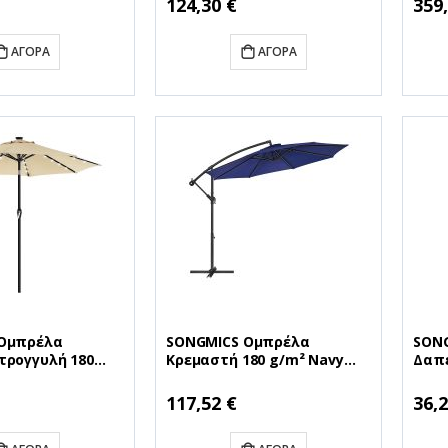
124,30 €
359
(GRD14730-55)
ΑΓΟΡΆ
ΑΓΟΡΆ
Ομπρέλα
SONGMICS Ομπρέλα
SON
τρογγυλή 180
Κρεμαστή 180 g/m² Navy
Δαπέ
 (GPU040M01)
Blue (GPU016L01)
g/m²
0M01)
(SNGGPU016L01)
(SNG
117,52 €
36,2