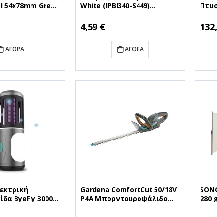
l 54x78mm Grey
White (IPBI340-S449)
Πτυ
C) (PSPINWDAB-
(PSPIPBI340-S449)
Κόκκ
(OUT
4,59 €
132
ΑΓΟΡΆ
ΑΓΟΡΆ
λεκτρική
Gardena ComfortCut 50/18V
SONG
δα ByeFly 3000
P4A Μπορντουροψάλιδο
280 
88) (CEC01788)
Μπαταρίας 18V με Μήκος
(SNG
Λάμας 50cm Solo (14730-55)