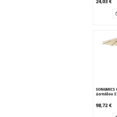
24,03 €
SONGMICS 
Δαπέδου Σ
g/m² Beige
(SNGGPU04
98,72 €