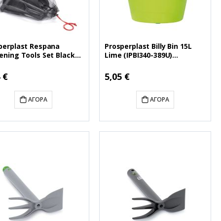
perplast Respana
Prosperplast Billy Bin 15L
ening Tools Set Black
Lime (IPBI340-389U)
N01-S411) (PSPINWN01-
(PSPIPBI340-389U)
)
 €
5,05 €
ΑΓΟΡΆ
ΑΓΟΡΆ