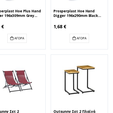
perplast Hoe Plus Hand
Prosperplast Hoe Hand
er 196x309mm Grey
Digger 196x290mm Black
OAB-4C) (PSPINMOAB-
(INMO-S411) (PSPINMO-S411)
 €
1,68 €
ΑΓΟΡΆ
ΑΓΟΡΆ
unny Σετ 2
Outsunny Σετ 2 Πλαϊνά