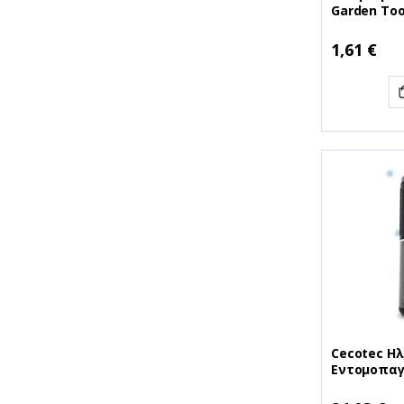
Garden Too
(INWDAB-4
4C)
1,61 €
Cecotec Η
Εντομοπαγί
Go (CEC-017