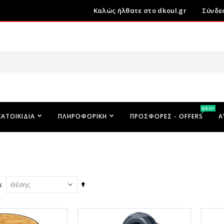
Καλώς ήλθατε στο dkoul.gr
Σύνδε
ΝΕΟ!
ΚΑΤΟΙΚΊΔΙΑ
ΠΛΗΡΟΦΟΡΙΚΉ
ΠΡΟΣΦΟΡΕΣ - OFFERS
Α
Φθίνουσα
ά
ταξινόμηση