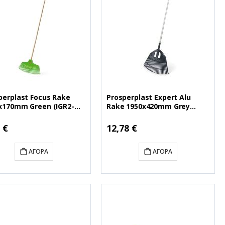
perplast Focus Rake
Prosperplast Expert Alu
x170mm Green (IGR2-
Rake 1950x420mm Grey
) (PSPIGR2-G642)
(IGR3A-S433) (PSPIGR3A-
S433)
 €
12,78 €
ΑΓΟΡΆ
ΑΓΟΡΆ