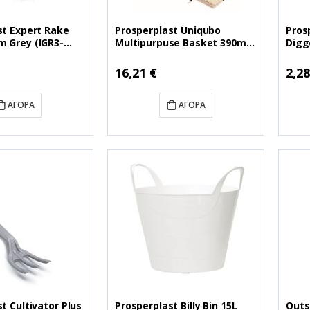
st Expert Rake
Prosperplast Uniqubo
Pros
 Grey (IGR3-
Multipurpuse Basket 390mm
Digg
GR3-S433)
Grey (IKUB35W-S433)
(INM
(PSPIKUB35W-S433)
4C)
16,21 €
2,28
ΑΓΟΡΆ
ΑΓΟΡΆ
t Cultivator Plus
Prosperplast Billy Bin 15L
Outs