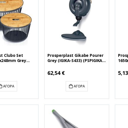
t Clubo Set
Prosperplast Gikabe Pourer
Pros
0x248mm Grey
Grey (IGIKA-S433) (PSPIGIKA-
1650
S433)
S433)
G642
ST-S433)
62,54 €
5,13
ΑΓΟΡΆ
ΑΓΟΡΆ