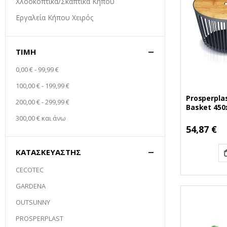
Χλοοκοπτικά/Σκαπτικά Κήπου
Εργαλεία Κήπου Χειρός
ΤΙΜΉ
0,00 €
-
99,99 €
100,00 €
-
199,99 €
Prosperplas
200,00 €
-
299,99 €
Basket 45
(ICLUE1ST-
300,00 €
και άνω
(PSPICLUE1
54,87 €
ΚΑΤΑΣΚΕΥΑΣΤΉΣ
CECOTEC
GARDENA
OUTSUNNY
PROSPERPLAST