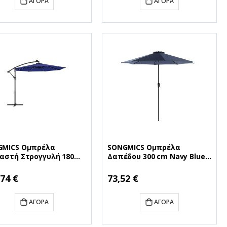
ΑΓΟΡΆ
ΑΓΟΡΆ
GMICS Ομπρέλα
SONGMICS Ομπρέλα
αστή Στρογγυλή 180
Δαπέδου 300 cm Navy Blue
 Navy Blue (GPU118L01)
(GPU30BU) 9SNGGPU30BU)
GPU118L01)
,74 €
73,52 €
ΑΓΟΡΆ
ΑΓΟΡΆ