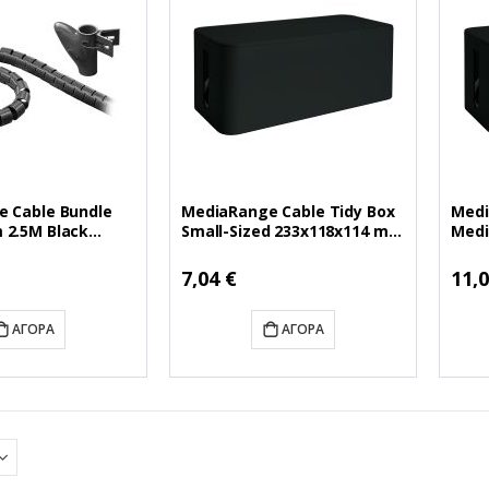
 Cable Bundle
MediaRange Cable Tidy Box
Medi
Small-Sized 233x118x114 mm
Medi
Black (MRCS306)
mm B
7,04 €
11,0
ΑΓΟΡΆ
ΑΓΟΡΆ