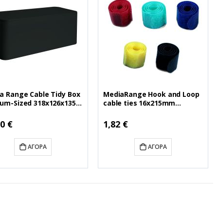
a Range Cable Tidy Box
MediaRange Hook and Loop
um-Sized 318x126x135
cable ties 16x215mm
lack (MRCS307)
Assorted Colours (5)
(MRCS302)
0 €
1,82 €
ΑΓΟΡΆ
ΑΓΟΡΆ