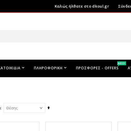
Καλώς ήλθατε στο dkoul.gr
Σύνδε
ΝΕΟ!
ΚΑΤΟΙΚΊΔΙΑ
ΠΛΗΡΟΦΟΡΙΚΉ
ΠΡΟΣΦΟΡΕΣ - OFFERS
Α
Φθίνουσα
ά
ταξινόμηση