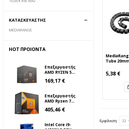
10,00 €
και άνω
ΚΑΤΑΣΚΕΥΑΣΤΉΣ
MEDIARANGE
HOT ΠΡΟΙΌΝΤΑ
MediaRange
Tube 20mm 2.5M Black
(MRCS301)
Επεξεργαστής
AMD RYZEN 5
5,38 €
8500G 3.5 GHz
Ειδική
169,17 €
Τιμή
AM5 (100-
100000931BOX)
(AMDRYZ5-8500G)
Επεξεργαστής
AMD Ryzen 7
7800X3D 4.2GHz 8
Ειδική
405,46 €
Τιμή
Πυρήνων για
Socket AM5 (100-
Εμφάνιση
100000910WOF)
Intel Core i9-
(AMDRYZ7-