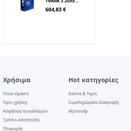
14900K 3.2GHz
7800X3D)
36MB 1700 Tray
Ειδική
604,83 €
Τιμή
(BX8071514900K)
(INTELI9-14900K)
Χρήσιμα
Hot κατηγορίες
Ποιοι είμαστε
Εικόνα & Ήχος
Όροι χρήσης
Συμπληρώματα διατροφής
Ασφάλεια συναλλαγών
Αξεσουάρ
Τρόποι Αποστολήs -
Πληρωμήs