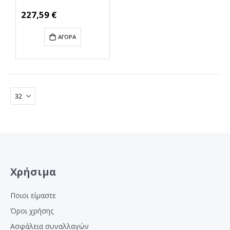
Τροφοδοτικό
Υπολογιστή Full
Ειδική
227,59 €
Τιμή
Modular 80 Plus Gold
(REBELP30G1000WH)
ΑΓΟΡΆ
(SHRREBELP30G1000W
H)
Χρήσιμα
Ποιοι είμαστε
Όροι χρήσης
Ασφάλεια συναλλαγών