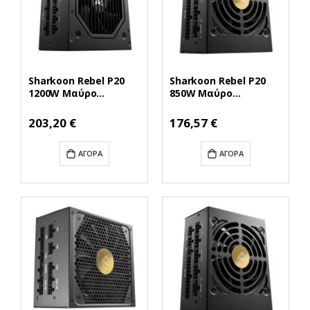
Sharkoon Rebel P20
Sharkoon Rebel P20
1200W Μαύρο
850W Μαύρο
Τροφοδοτικό
Τροφοδοτικό
Υπολογιστή Full
Υπολογιστή Full
Ειδική
Ειδική
203,20 €
176,57 €
Τιμή
Τιμή
Modular (P201200)
Modular (P20SFX850)
(SHRP201200)
(SHRP20SFX850)
ΑΓΟΡΆ
ΑΓΟΡΆ