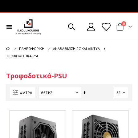
στοιχεί
0
Εναλλαγή
Cart
Πλοήγησης
ΠΛΗΡΟΦΟΡΙΚΉ
ΑΝΑΒΆΘΜΙΣΗ PC ΚΑΙ ΔΊΚΤΥΑ
ΤΡΟΦΟΔΟΤΙΚΆ-PSU
Τροφοδοτικά-PSU
Φθίνουσα
ΦΊΛΤΡΑ
ταξινόμηση