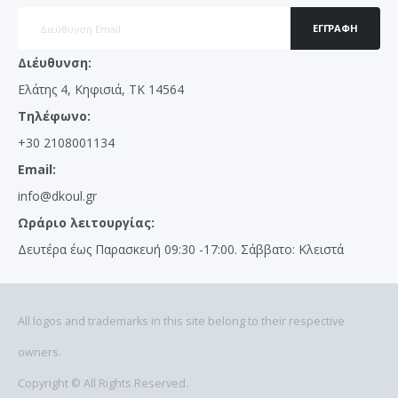
ΕΓΓΡΑΦΉ
Διέυθυνση:
Ελάτης 4, Κηφισιά, ΤΚ 14564
Τηλέφωνο:
+30 2108001134
Email:
info@dkoul.gr
Ωράριο λειτουργίας:
Δευτέρα έως Παρασκευή 09:30 -17:00. Σάββατο: Κλειστά
All logos and trademarks in this site belong to their respective
owners.
Copyright © All Rights Reserved.