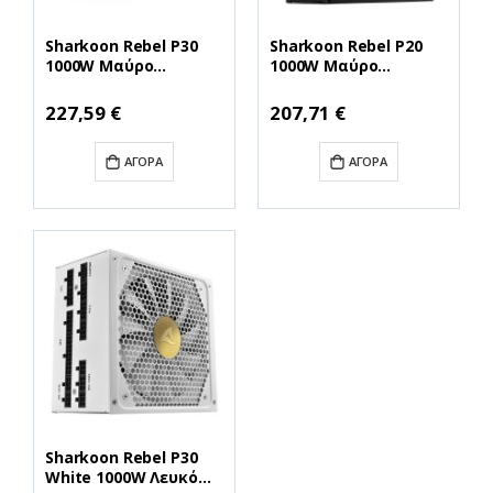
Sharkoon Rebel P30
Sharkoon Rebel P20
1000W Μαύρο
1000W Μαύρο
Τροφοδοτικό
Τροφοδοτικό
Υπολογιστή Full
Υπολογιστή Full
Ειδική
Ειδική
227,59 €
207,71 €
Τιμή
Τιμή
Modular 80 Plus Gold
Modular (P20SFX1000)
(REBELP30G1000BK)
(SHRP20SFX1000)
ΑΓΟΡΆ
ΑΓΟΡΆ
(SHRREBELP30G1000BK
)
Sharkoon Rebel P30
White 1000W Λευκό