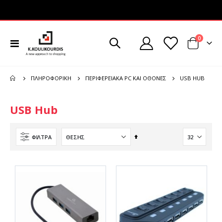
στοιχεί
0
Εναλλαγή
Cart
Πλοήγησης
USB HUB
ΠΛΗΡΟΦΟΡΙΚΉ
ΠΕΡΙΦΕΡΕΙΑΚΆ PC ΚΑΙ ΟΘΌΝΕΣ
USB Hub
Φθίνουσα
ΦΊΛΤΡΑ
ταξινόμηση