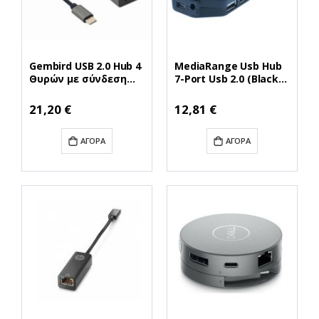
Gembird USB 2.0 Hub 4
MediaRange Usb Hub
Θυρών με σύνδεση
7-Port Usb 2.0 (Black)
USB-C Λευκό (A-CMU3-
(MRCS504)
LAN-01) (GEMA-CMU3-
Ειδική
Ειδική
21,20 €
12,81 €
Τιμή
Τιμή
LAN-01)
ΑΓΟΡΆ
ΑΓΟΡΆ