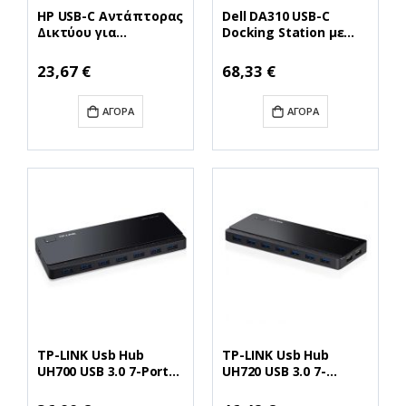
HP USB-C Αντάπτορας
Dell DA310 USB-C
Δικτύου για
Docking Station με
Ενσύρματη σύνδεση
HDMI/DisplayPort 4K
Ethernet (4Z534AA)
PD Ethernet και
Ειδική
Ειδική
23,67 €
68,33 €
Τιμή
Τιμή
(HP4Z534AA)
συνδεση 3 Οθονών
Ασημί (DA310)
ΑΓΟΡΆ
ΑΓΟΡΆ
(DELDA310)
TP-LINK Usb Hub
TP-LINK Usb Hub
UH700 USB 3.0 7-Port
UH720 USB 3.0 7-
V4 (UH700) (TPUH700)
PortHub with 2
Charging Ports
Ειδική
Ειδική