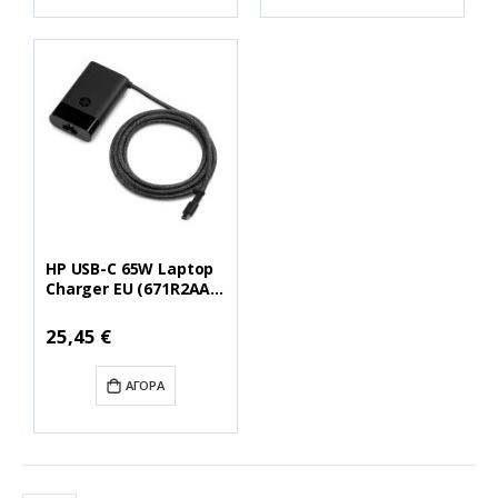
HP USB-C 65W Laptop
Charger EU (671R2AA)
(HP671R2AA)
Ειδική
25,45 €
Τιμή
ΑΓΟΡΆ