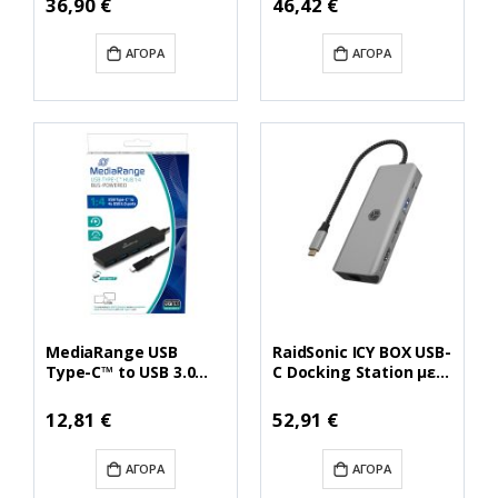
36,90 €
46,42 €
Τιμή
Τιμή
(UH720) (TPUH720)
ΑΓΟΡΆ
ΑΓΟΡΆ
MediaRange USB
RaidSonic ICY BOX USB-
Type-C™ to USB 3.0
C Docking Station με
hub 1:4, bus-powered,
HDMI 4K PD Ethernet
black (MRCS508)
και σύνδεση 2
Ειδική
Ειδική
12,81 €
52,91 €
Τιμή
Τιμή
Οθονών Γκρι (IB-
DK4012-CPD) (RSCIB-
ΑΓΟΡΆ
ΑΓΟΡΆ
DK4012-CPD)