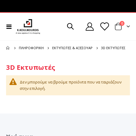
στοιχεί
0
Εναλλαγή
Cart
Πλοήγησης
3D ΕΚΤΥΠΩΤΈΣ
ΠΛΗΡΟΦΟΡΙΚΉ
ΕΚΤΥΠΩΤΈΣ & ΑΞΕΣΟΥΆΡ
3D Εκτυπωτές
Δεν μπορούμε να βρούμε προϊόντα που να ταιριάζουν
στην επιλογή.