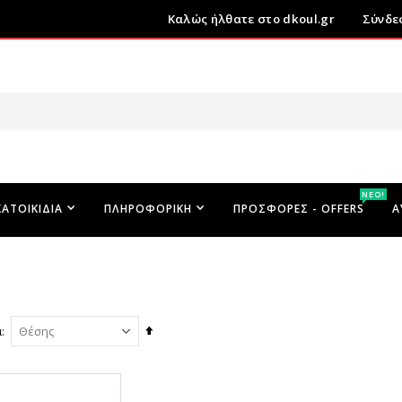
Καλώς ήλθατε στο dkoul.gr
Σύνδε
ΝΕΟ!
ΚΑΤΟΙΚΊΔΙΑ
ΠΛΗΡΟΦΟΡΙΚΉ
ΠΡΟΣΦΟΡΕΣ - OFFERS
Α
Φθίνουσα
ά
ταξινόμηση