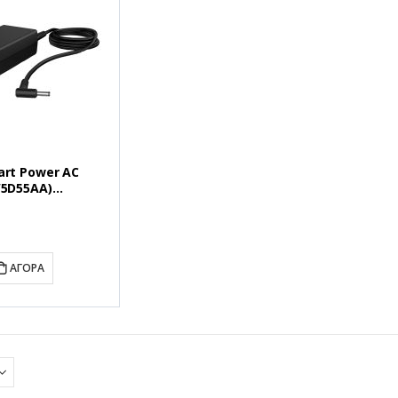
rt Power AC
W5D55AA)
A)
ΑΓΟΡΆ