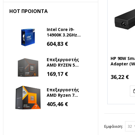
HOT ΠΡΟΙΌΝΤΑ
Intel Core i9-
14900K 3.2GHz
36MB 1700 Tray
Ειδική
604,83 €
Τιμή
(BX8071514900K)
(INTELI9-14900K)
HP 90W Sma
Επεξεργαστής
Adapter (
AMD RYZEN 5
(HPW5D55A
8500G 3.5 GHz
Ειδική
169,17 €
Τιμή
AM5 (100-
36,22 €
100000931BOX)
(AMDRYZ5-8500G)
Επεξεργαστής
AMD Ryzen 7
7800X3D 4.2GHz 8
Ειδική
405,46 €
Τιμή
Πυρήνων για
Socket AM5 (100-
100000910WOF)
(AMDRYZ7-
Εμφάνιση
7800X3D)