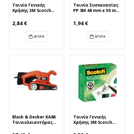
Ταινία Γενικής
Ταινία Συσκευασίας
Χρήσης 3M Scotch
PP 3M 48 mm x 50 m
Crystal 19 mm x 33 m
(Διάφανη)
(Boxed) (Διάφανη)
(MMM4305T)
2,84 €
1,94 €
(6001933)
(MMM6001933)
ΑΓΟΡΆ
ΑΓΟΡΆ
Black & Decker KA86
Ταινία Γενικής
Ταινιολειαντήρας
Χρήσης 3M Scotch
720W με Σύστημα
Magic 19 mm x 33 m
Αναρρόφησης (KA86-
(Άσπρη) (8101933)
Ειδική