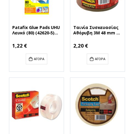
Patafix Glue Pads UHU
Ταινία Συσκευασίας
Λευκό (80) (42620-5)
Αθόρυβη 3M 48 mm x
(UHUPATAFIX)
50 m (Καφέ)
(MMM1786BR)
1,22 €
2,20 €
ΑΓΟΡΆ
ΑΓΟΡΆ