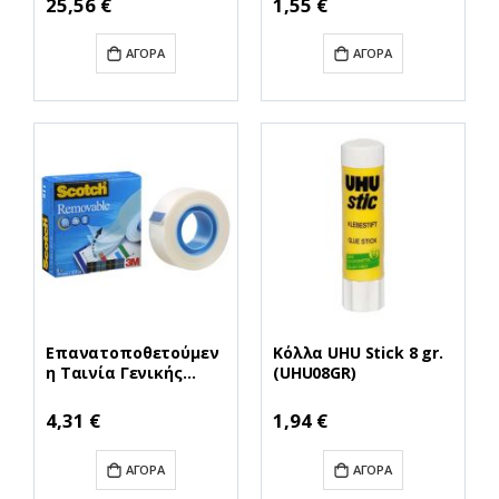
25,56 €
1,55 €
ΑΓΟΡΆ
ΑΓΟΡΆ
Επανατοποθετούμεν
Κόλλα UHU Stick 8 gr.
η Ταινία Γενικής
(UHU08GR)
Χρήσης 3M Scotch 19
mm x 33 m (8111933)
4,31 €
1,94 €
(MMM8111933)
ΑΓΟΡΆ
ΑΓΟΡΆ