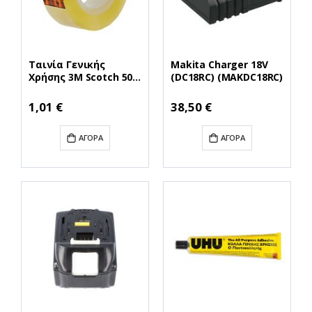
Ταινία Γενικής
Makita Charger 18V
Χρήσης 3M Scotch 508
(DC18RC) (MAKDC18RC)
19 mm x 33 m
(Διάφανη) (5081933)
Ειδική
1,01 €
38,50 €
Τιμή
ΑΓΟΡΆ
ΑΓΟΡΆ