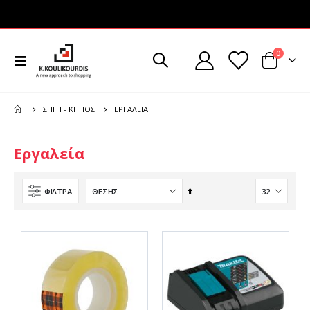
στοιχεί
0
Εναλλαγή
Cart
Πλοήγησης
ΕΡΓΑΛΕΊΑ
ΣΠΊΤΙ - ΚΉΠΟΣ
Εργαλεία
Φθίνουσα
ΦΊΛΤΡΑ
ταξινόμηση