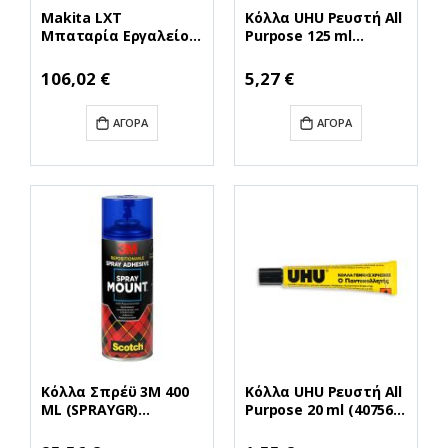
Makita LXT
Κόλλα UHU Ρευστή All
Μπαταρία Εργαλείου
Purpose 125 ml
Λιθίου 18V με
(UHU125ML)
Χωρητικότητα 5Ah
Ειδική
106,02 €
5,27 €
Τιμή
(BL1850B)
(MAKBL1850B)
ΑΓΟΡΆ
ΑΓΟΡΆ
Κόλλα Σπρέϋ 3M 400
Κόλλα UHU Ρευστή All
ML (SPRAYGR)
Purpose 20 ml (40756)
(MMMSPRAYGR)
(UHU20ML)