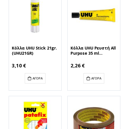
Κόλλα UHU Stick 21gr.
Κόλλα UHU Ρευστή All
(UHU21GR)
Purpose 35 ml
(UHU35ML)
3,10 €
2,26 €
ΑΓΟΡΆ
ΑΓΟΡΆ