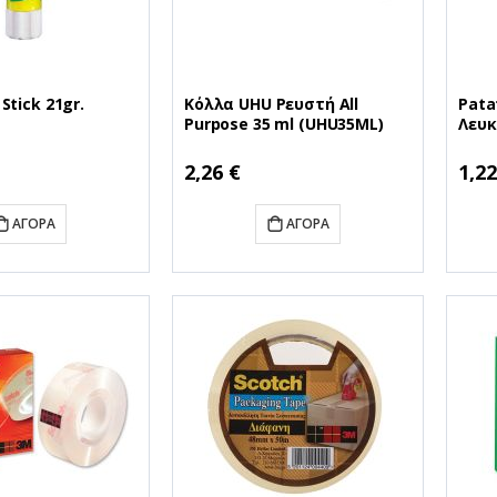
Stick 21gr.
Κόλλα UHU Ρευστή All
Pata
Purpose 35 ml (UHU35ML)
Λευκ
(UHU
2,26 €
1,22
ΑΓΟΡΆ
ΑΓΟΡΆ