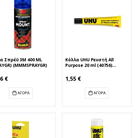
α Σπρέϋ 3M 400 ML
Κόλλα UHU Ρευστή All
AYGR) (MMMSPRAYGR)
Purpose 20 ml (40756)
(UHU20ML)
6 €
1,55 €
ΑΓΟΡΆ
ΑΓΟΡΆ