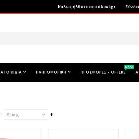
Καλώς ήλθατε στο dkoul.gr
Σύνδε
ΝΕΟ!
ΚΑΤΟΙΚΊΔΙΑ
ΠΛΗΡΟΦΟΡΙΚΉ
ΠΡΟΣΦΟΡΕΣ - OFFERS
Α
Φθίνουσα
ά
ταξινόμηση