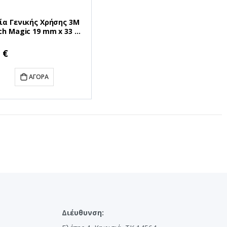
ία Γενικής Χρήσης 3M
ch Magic 19 mm x 33 m
ρη) (8101933)
8101933)
 €
ΑΓΟΡΆ
Διέυθυνση: