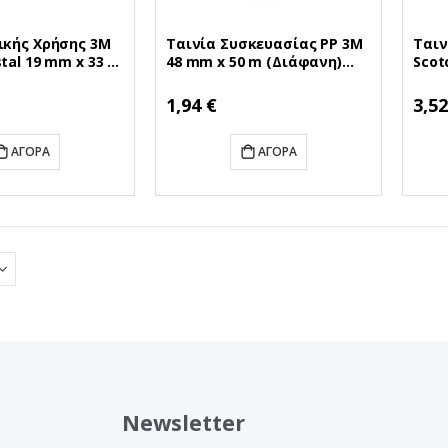
ικής Χρήσης 3M
Ταινία Συσκευασίας PP 3M
Ταιν
stal 19 mm x 33 m
48 mm x 50 m (Διάφανη)
Scot
ιάφανη) (6001933)
(MMM4305T)
(Άσπ
33)
(MMM
1,94 €
3,52
ΑΓΟΡΆ
ΑΓΟΡΆ
Newsletter