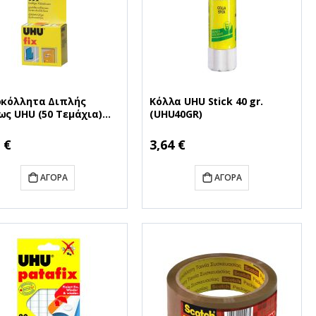
κόλλητα Διπλής
Κόλλα UHU Stick 40 gr.
ς UHU (50 Τεμάχια)
(UHU40GR)
FIX)
 €
3,64 €
ΑΓΟΡΆ
ΑΓΟΡΆ