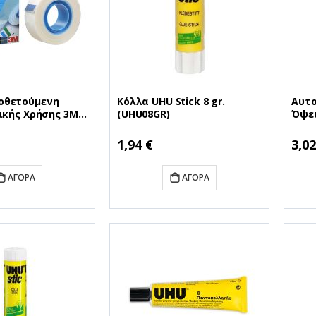
οθετούμενη
Κόλλα UHU Stick 8 gr.
Αυτο
ικής Χρήσης 3M
(UHU08GR)
Όψεω
mm x 33 m
(UHU
(MMM8111933)
1,94 €
3,02
ΑΓΟΡΆ
ΑΓΟΡΆ