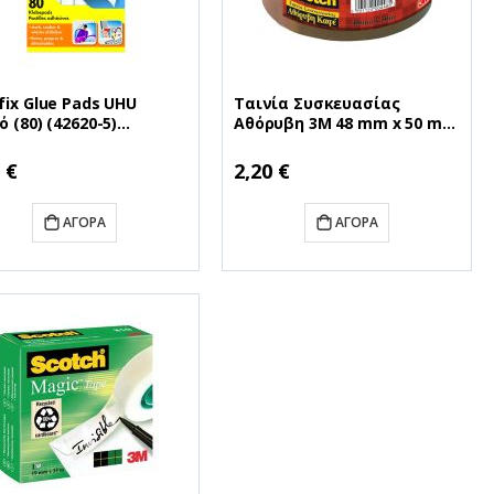
fix Glue Pads UHU
Ταινία Συσκευασίας
ό (80) (42620-5)
Αθόρυβη 3M 48 mm x 50 m
PATAFIX)
(Καφέ) (MMM1786BR)
 €
2,20 €
ΑΓΟΡΆ
ΑΓΟΡΆ