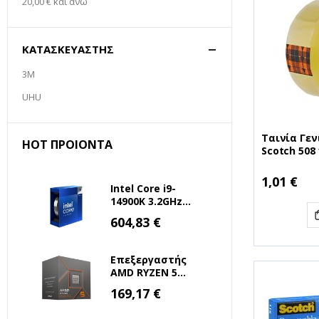
20,00 €
και άνω
ΚΑΤΑΣΚΕΥΑΣΤΉΣ
3M
UHU
Ταινία Γεν
HOT ΠΡΟΙΌΝΤΑ
Scotch 508
(Διάφανη) 
1,01 €
Intel Core i9-
14900K 3.2GHz
36MB 1700 Tray
Ειδική
604,83 €
Τιμή
(BX8071514900K)
(INTELI9-14900K)
Επεξεργαστής
AMD RYZEN 5
8500G 3.5 GHz
Ειδική
169,17 €
Τιμή
AM5 (100-
100000931BOX)