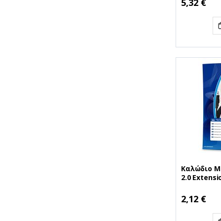
5,32 €
Καλώδιο M
2.0 Extens
Black (MRC
2,12 €