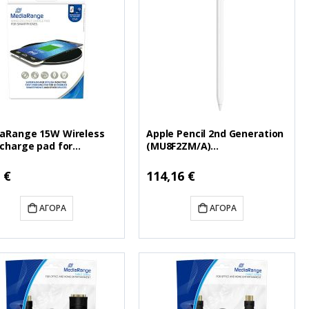
aRange 15W Wireless
Apple Pencil 2nd Generation
 charge pad for
(MU8F2ZM/A)
tphones, Black
(APPMU8F2ZM/A)
A118)
 €
114,16 €
ΑΓΟΡΆ
ΑΓΟΡΆ