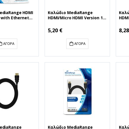
ediaRange HDMI
Καλώδιο MediaRange
Καλώ
 with Ethernet
HDMI/Micro HDMI Version 1.4
HDMI
cable, gold-
with Ethernet Gold-plated
conn
acts, 10.2 Gbit/s
1.0M Black (MRCS146)
5.0M
5,20 €
8,28
er rate, 10.0m,
S212)
ΑΓΟΡΆ
ΑΓΟΡΆ
ediaRange
Καλώδιο MediaRange
Καλώ