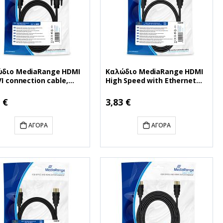
διο MediaRange HDMI
Καλώδιο MediaRange HDMI
VI connection cable,
High Speed with Ethernet
-plated, HDMI plug/DVI-
connection, gold-plated
g (18+1 Pin), 2.0m, black
contacts, 18 Gbit/s data
 €
3,83 €
S185)
transfer rate, 1.0m, cotton,
black (MRCS195)
ΑΓΟΡΆ
ΑΓΟΡΆ