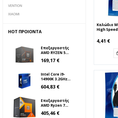
VENTION
XIAOMI
Καλώδιο M
High Speed
HOT ΠΡΟΙΌΝΤΑ
connection
contacts, 1
4,41 €
transfer ra
Επεξεργαστής
black (MRC
AMD RYZEN 5
8500G 3.5 GHz
Ειδική
169,17 €
Τιμή
AM5 (100-
100000931BOX)
(AMDRYZ5-8500G)
Intel Core i9-
14900K 3.2GHz
36MB 1700 Tray
Ειδική
604,83 €
Τιμή
(BX8071514900K)
(INTELI9-14900K)
Επεξεργαστής
AMD Ryzen 7
7800X3D 4.2GHz 8
Ειδική
405,46 €
Τιμή
Πυρήνων για