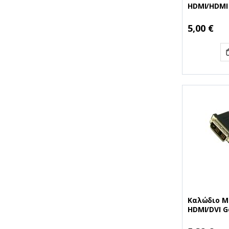
HDMI/HDMI
connection
3.0M Black
5,00 €
Καλώδιο M
HDMI/DVI G
Pin) 2.0M B