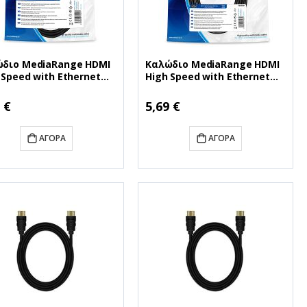
διο MediaRange HDMI
Καλώδιο MediaRange HDMI
 Speed with Ethernet
High Speed with Ethernet
ection, gold-plated
connection, gold-plated
acts, 10.2 Gbit/s data
contacts, 10.2 Gbit/s data
 €
5,69 €
fer rate, 2.0m, black
transfer rate, 5.0m, cotton,
S210)
black (MRCS211)
ΑΓΟΡΆ
ΑΓΟΡΆ