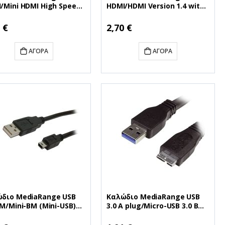
/Mini HDMI High Speed
HDMI/HDMI Version 1.4 with
ection with Ethernet
Ethernet Gold-plated 1.5M
 Black (MRCS165)
Black (MRCS139)
 €
2,70 €
ΑΓΟΡΆ
ΑΓΟΡΆ
διο MediaRange USB
Καλώδιο MediaRange USB
AM/Mini-BM (Mini-USB)
3.0 A plug/Micro-USB 3.0 B
 Black (MRCS113)
plug 1.0M Black (MRCS153)