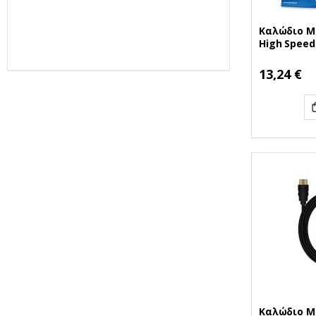
Socket AM5 (100-
100000910WOF)
(AMDRYZ7-
Καλώδιο M
7800X3D)
High Speed
connection 
plated cont
13,24 €
data transf
black (MRC
Καλώδιο M