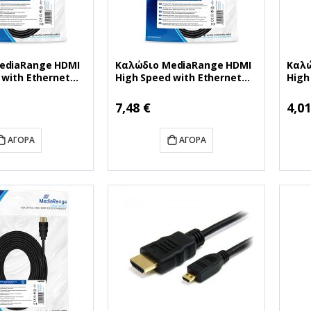
ediaRange HDMI
Καλώδιο MediaRange HDMI
Καλώ
 with Ethernet
High Speed with Ethernet
High
, gold-plated
connection, with rotating
conn
8 Gbit/s data
plugs, gold-plated contacts,
cont
7,48 €
4,01
te, 2.0m, cotton,
18 Gbit/s data transfer rate,
trans
S196)
2.0m, cotton, black
(MRC
(MRCS197)
ΑΓΟΡΆ
ΑΓΟΡΆ