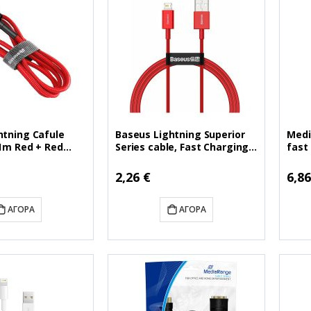
htning Cafule
Baseus Lightning Superior
Medi
 1m Red + Red
Series cable, Fast Charging,
fast
9) (BASCALKLF-
Data 2.4A, 1m Red (CALYS-
smar
A09) (BASCALYS-A09)
(MRM
2,26 €
6,86
ΑΓΟΡΆ
ΑΓΟΡΆ