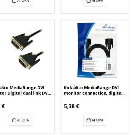
ΑΓΟΡΆ
ΑΓΟΡΆ
διο MediaRange DVI
Καλώδιο MediaRange DVI
or Digital dual link DVI
monitor connection, digital
1)/DVI (24+1) 3.0M Black
dual link, DVI plug (24+1)/DVI
S130)
plug (24+1), 2.0m, black
 €
5,38 €
(MRCS129)
ΑΓΟΡΆ
ΑΓΟΡΆ