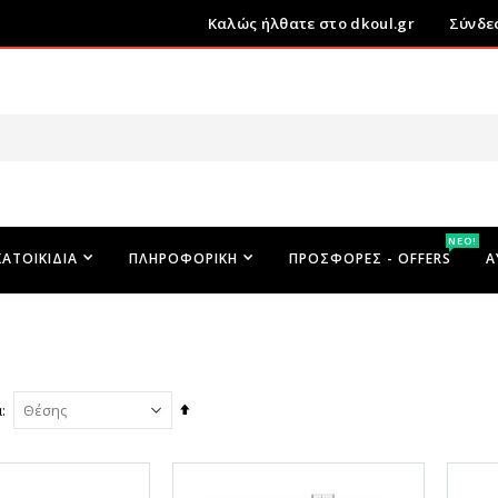
Καλώς ήλθατε στο dkoul.gr
Σύνδε
ΝΕΟ!
ΚΑΤΟΙΚΊΔΙΑ
ΠΛΗΡΟΦΟΡΙΚΉ
ΠΡΟΣΦΟΡΕΣ - OFFERS
Α
Φθίνουσα
ά
ταξινόμηση