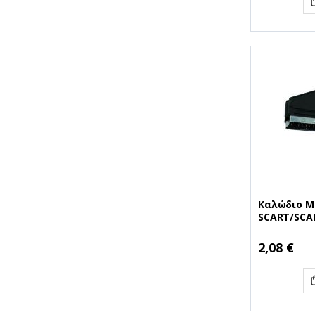
Καλώδιο M
SCART/SCAR
(MRCS152)
2,08 €