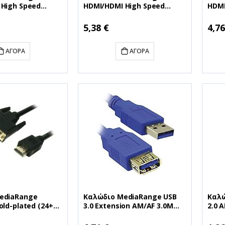
 High Speed
HDMI/HDMI High Speed
HDMI
 with Ethernet
connection with Ethernet
conn
 (MRCS155)
3.0M Black (MRCS157)
1.5M
5,38 €
4,76
ΑΓΟΡΆ
ΑΓΟΡΆ
ediaRange
Καλώδιο MediaRange USB
Καλώ
old-plated (24+1
3.0 Extension AM/AF 3.0M
2.0 
lack (MRCS118)
Blue (MRCS145)
1.5M