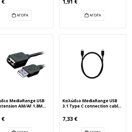
 €
1,91 €
ΑΓΟΡΆ
ΑΓΟΡΆ
διο MediaRange USB
Καλώδιο MediaRange USB
Extension AM/AF 1.8M
3.1 Type C connection cable
k (MRCS154)
1.2M Black (MRCS161)
 €
7,33 €