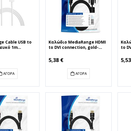
ge Cable USB to
Καλώδιο MediaRange HDMI
Καλώ
Λευκό 1m
to DVI connection, gold-
to D
A)
plated, with ferrite core,
gold
ZM/A)
HDMI plug /DVI-D plug (24+1
D plu
5,38 €
5,53
Pin), 2.0m, black (MRCS132)
(MRC
ΑΓΟΡΆ
ΑΓΟΡΆ