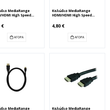
διο MediaRange
Καλώδιο MediaRange
/HDMI High Speed
HDMI/HDMI High Speed
ection with Ethernet
connection with Ethernet
 Black (MRCS158)
1.8M Black (MRCS156)
 €
4,80 €
ΑΓΟΡΆ
ΑΓΟΡΆ
διο MediaRange
Καλώδιο MediaRange