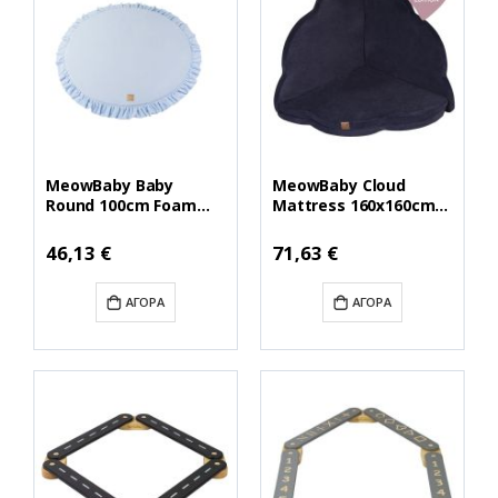
MeowBaby Baby
MeowBaby Cloud
Round 100cm Foam
Mattress 160x160cm
Play Mat with Frill
(MATA033)
Certified, Velvet, Baby
(MEBMATA033)
46,13 €
71,63 €
Blue (MATA024IE)
(MEBMATA024IE)
ΑΓΟΡΆ
ΑΓΟΡΆ