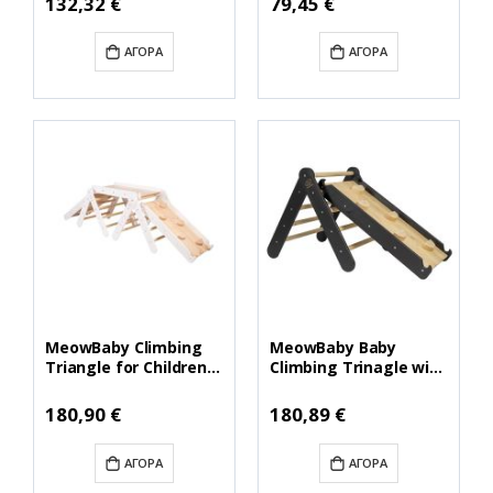
132,32 €
79,45 €
ΑΓΟΡΆ
ΑΓΟΡΆ
MeowBaby Climbing
MeowBaby Baby
Triangle for Children
Climbing Trinagle with
with Slide Set White
Slide Black
(ZZWDA001)
(ZZWDA003)
180,90 €
180,89 €
(MEBZZWDA001)
(MEBZZWDA003)
ΑΓΟΡΆ
ΑΓΟΡΆ