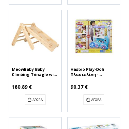
MeowBaby Baby
Hasbro Play-Doh
Climbing Trinagle with
Πλαστελίνη -
Slide Natural
Παιχνίδι Ice Cream
(ZZWDA004)
Truck για 3+ Ετών,
180,89 €
90,37 €
(MEBZZWDA004)
12τμχ (F10395)
(HASF10395)
ΑΓΟΡΆ
ΑΓΟΡΆ