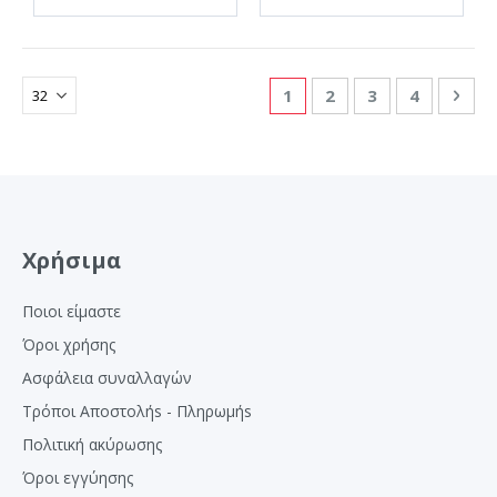
Σελίδα
Διαβάζετε αυτή τη στιγμ
Σελίδα
Σελίδα
Σελίδα
Σελ
Επό
1
2
3
4
Χρήσιμα
Ποιοι είμαστε
Όροι χρήσης
Ασφάλεια συναλλαγών
Τρόποι Αποστολήs - Πληρωμήs
Πολιτική ακύρωσης
Όροι εγγύησης