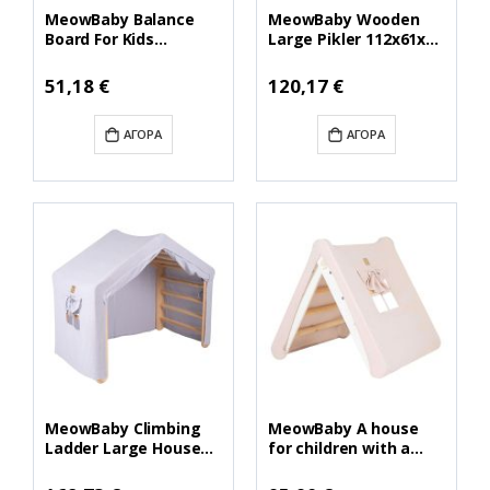
MeowBaby Balance
MeowBaby Wooden
Board For Kids
Large Pikler 112x61x94
80x30cm Wooden
for Children Climbing
Swing Board for
Triangle for Kids, Gray
51,18 €
120,17 €
Toddlers, Natural
(DD002IE)
(BB0001) (MEBBB0001)
(MEBDD002IE)
ΑΓΟΡΆ
ΑΓΟΡΆ
MeowBaby Climbing
MeowBaby A house
Ladder Large House
for children with a
112x61x94 cm Indoor
ladder60x61 cm
Traingle with Tent.
folding into the room.