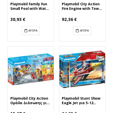
Playmobil Family Fun
Playmobil City Action
Small Pool with Water
Fire Engine with Tower
Sprayer για 4-10 ετών
Ladder για 5-10 ετών
(70610) (PLY70610)
(70935) (PLY70935)
Ειδική
Ειδική
30,93 €
92,36 €
Τιμή
Τιμή
ΑΓΟΡΆ
ΑΓΟΡΆ
Playmobil City Action
Playmobil Stunt Show
Ομάδα Διάσωσης για
Eagle Jet για 5-12
5-10 ετών (71400)
ετών (70832)
(PLY71400)
(PLY70832)
Ειδική
Ειδική