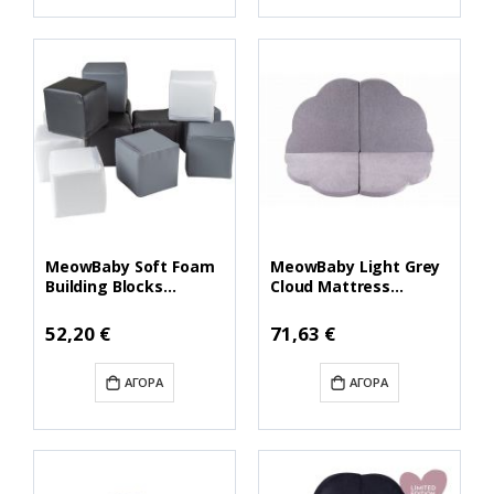
MeowBaby Soft Foam
MeowBaby Light Grey
Building Blocks
Cloud Mattress
15x15cm Cubes
160x160cm (MATA019)
Certified,
(MEBMATA019)
52,20 €
71,63 €
White/Black/Gray
(KL003IE) (MEBKL003IE)
ΑΓΟΡΆ
ΑΓΟΡΆ