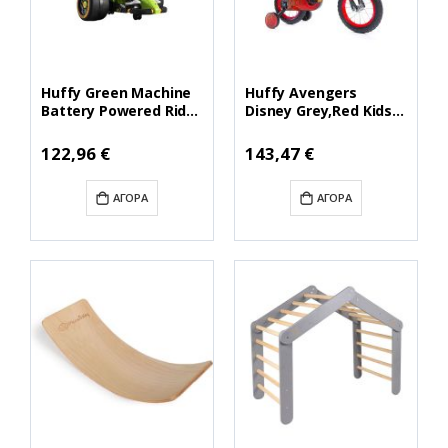
Huffy Green Machine
Huffy Avengers
Battery Powered Ride
Disney Grey,Red Kids
Ons Black,Lime Bike
Bike 12'' (22381W)
360 6v (19901W)
(HUF22381W)
122,96 €
143,47 €
(HUF19901W)
ΑΓΟΡΆ
ΑΓΟΡΆ