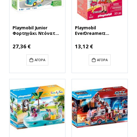
Playmobil Junior
Playmobil
Φορτηγάκι Ντόνατ
EverDreamerz
για 1-4 ετών (71702)
Starleen Comic World
(PLY71702)
για 7 ετών (70474)
Ειδική
Ειδική
27,36 €
13,12 €
Τιμή
Τιμή
(PLY70474)
ΑΓΟΡΆ
ΑΓΟΡΆ