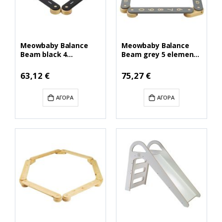
Meowbaby Balance
Meowbaby Balance
Beam black 4
Beam grey 5 elements
elements (SSEN404IE)
(SSEN502IE)
(MEBSSEN404IE)
(MEBSSEN502IE)
63,12 €
75,27 €
ΑΓΟΡΆ
ΑΓΟΡΆ