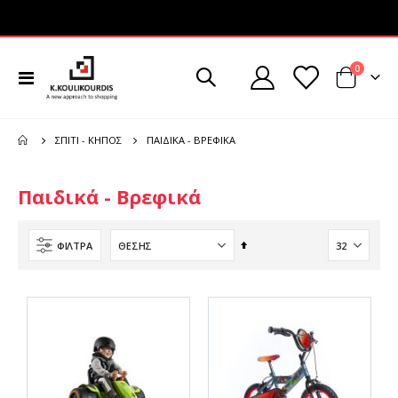
στοιχεί
0
Εναλλαγή
Cart
Πλοήγησης
ΠΑΙΔΙΚΆ - ΒΡΕΦΙΚΆ
ΣΠΊΤΙ - ΚΉΠΟΣ
Παιδικά - Βρεφικά
Φθίνουσα
ΦΊΛΤΡΑ
ταξινόμηση