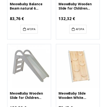
Meowbaby Balance
MeowBaby Wooden
Beam natural 6
Slide for Children
elements (SSEN603IE)
87x46cm Indoor, White
(MEBSSEN603IE)
(ZS001IE) (MEBZS001IE)
83,76 €
132,32 €
ΑΓΟΡΆ
ΑΓΟΡΆ
MeowBaby Wooden
MeowBaby Slide
Slide for Children
Wooden White
87x46cm Indoor, Gray
(ZWD001EU)
(ZS002IE) (MEBZS002IE)
(MEBZWD001EU)