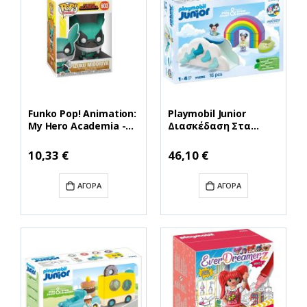
Funko Pop! Animation:
Playmobil Junior
My Hero Academia -
Διασκέδαση Στα
Izuku Midoriya #603
Σύννεφα Με Τον Μίκυ
(FNK29306)
Και Τη Μίνι Μάους
Ειδική
10,33 €
46,10 €
Τιμή
για 1-4 ετών (71696)
(PLY71696)
ΑΓΟΡΆ
ΑΓΟΡΆ