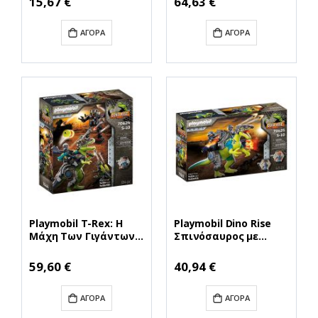
15,67 €
64,63 €
Τιμή
Τιμή
ΑΓΟΡΆ
ΑΓΟΡΆ
Playmobil T-Rex: Η
Playmobil Dino Rise
Μάχη Των Γιγάντων
Σπινόσαυρος με
(70624) (PLY70624)
Διπλή Πανοπλία για
5-10 ετών (70625)
Ειδική
Ειδική
59,60 €
40,94 €
Τιμή
Τιμή
(PLY70625)
ΑΓΟΡΆ
ΑΓΟΡΆ