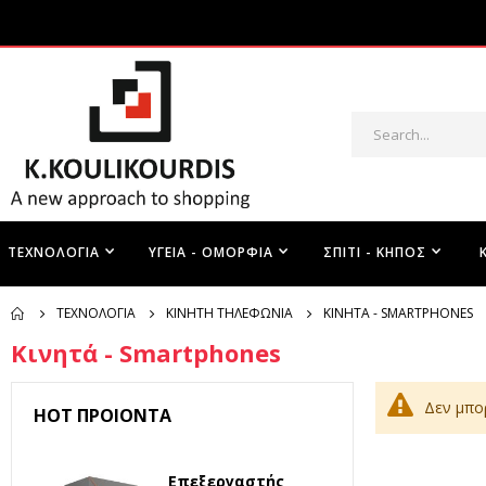
ΤΕΧΝΟΛΟΓΊΑ
ΥΓΕΊΑ - ΟΜΟΡΦΙΆ
ΣΠΊΤΙ - ΚΉΠΟΣ
ΤΕΧΝΟΛΟΓΊΑ
ΚΙΝΗΤΉ ΤΗΛΕΦΩΝΊΑ
ΚΙΝΗΤΆ - SMARTPHONES
Κινητά - Smartphones
Δεν μπο
HOT ΠΡΟΙΌΝΤΑ
Επεξεργαστής