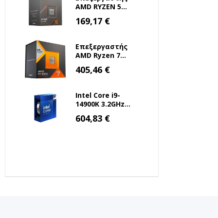
AMD RYZEN 5
8500G 3.5 GHz
Ειδική
169,17 €
Τιμή
AM5 (100-
100000931BOX)
(AMDRYZ5-8500G)
Επεξεργαστής
AMD Ryzen 7
7800X3D 4.2GHz 8
Ειδική
405,46 €
Τιμή
Πυρήνων για
Socket AM5 (100-
100000910WOF)
Intel Core i9-
(AMDRYZ7-
14900K 3.2GHz
7800X3D)
36MB 1700 Tray
Ειδική
604,83 €
Τιμή
(BX8071514900K)
(INTELI9-14900K)