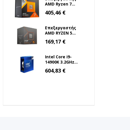
AMD Ryzen 7
7800X3D 4.2GHz 8
Ειδική
405,46 €
Τιμή
Πυρήνων για
Socket AM5 (100-
100000910WOF)
Επεξεργαστής
(AMDRYZ7-
AMD RYZEN 5
7800X3D)
8500G 3.5 GHz
Ειδική
169,17 €
Τιμή
AM5 (100-
100000931BOX)
(AMDRYZ5-8500G)
Intel Core i9-
14900K 3.2GHz
36MB 1700 Tray
Ειδική
604,83 €
Τιμή
(BX8071514900K)
(INTELI9-14900K)