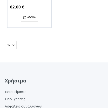
Στεγνωτηρίου από
Πλαστικό με Συρτάρι
62,00 €
60 x 60 cm (CEC-02356)
ΑΓΟΡΆ
Χρήσιμα
Ποιοι είμαστε
Όροι χρήσης
Ασφάλεια συναλλαγών