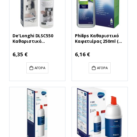
De'Longhi DLSC550
Philips Καθαριστικό
Καθαριστικό
Καφετιέρας 250ml (CA
Καφετιέρας 250ml
6700) (PHICA 6700)
(DLSC550)
6,35 €
6,16 €
(DLGDLSC550)
ΑΓΟΡΆ
ΑΓΟΡΆ