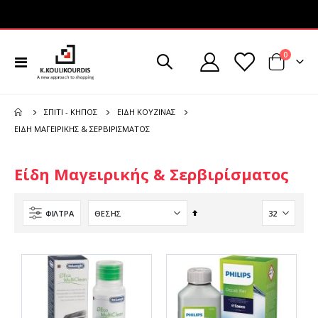
στοιχεί
0
Εναλλαγή
Cart
Πλοήγησης
ΣΠΊΤΙ - ΚΉΠΟΣ
ΕΊΔΗ ΚΟΥΖΊΝΑΣ
ΕΊΔΗ ΜΑΓΕΙΡΙΚΉΣ & ΣΕΡΒΙΡΊΣΜΑΤΟΣ
Είδη Μαγειρικής & Σερβιρίσματος
Φθίνουσα
ΦΊΛΤΡΑ
ταξινόμηση