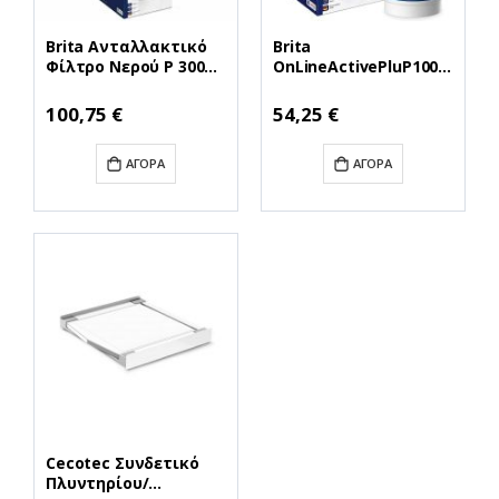
Brita Ανταλλακτικό
Brita
Φίλτρο Νερού P 3000
OnLineActivePluP1000
(BRI41755)
Refill Cartridge
(BRI29807)
100,75 €
54,25 €
ΑΓΟΡΆ
ΑΓΟΡΆ
Cecotec Συνδετικό
Πλυντηρίου/