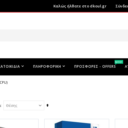
Καλώς ήλθατε στο dkoul.gr
Σύνδε
ΝΕΟ!
ΚΑΤΟΙΚΊΔΙΑ
ΠΛΗΡΟΦΟΡΙΚΉ
ΠΡΟΣΦΟΡΕΣ - OFFERS
Α
(CPU)
Φθίνουσα
ά
ταξινόμηση