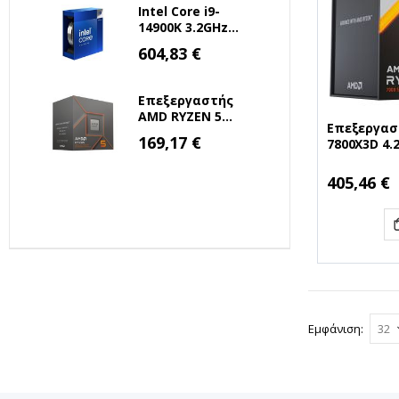
100000910WOF)
Intel Core i9-
(AMDRYZ7-
14900K 3.2GHz
7800X3D)
36MB 1700 Tray
Ειδική
604,83 €
Τιμή
(BX8071514900K)
(INTELI9-14900K)
Επεξεργαστής
AMD RYZEN 5
Επεξεργασ
8500G 3.5 GHz
Ειδική
169,17 €
7800X3D 4.
Τιμή
AM5 (100-
για Socket
100000931BOX)
100000910
Ειδική
405,46 €
(AMDRYZ5-8500G)
Τιμή
7800X3D)
Εμφάνιση