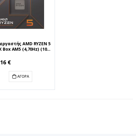
εργαστής AMD RYZEN 5
X Box AM5 (4,70Hz) (100-
00593WOF) (AMDRYZ5-
X)
ή
,16 €
ΑΓΟΡΆ