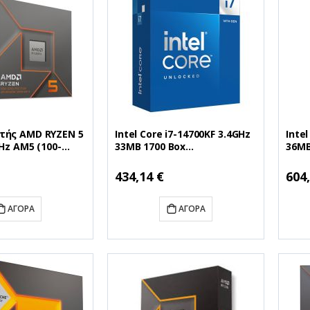
τής AMD RYZEN 5
Intel Core i7-14700KF 3.4GHz
Inte
GHz AM5 (100-
33MB 1700 Box
36MB
OX) (AMDRYZ5-
(BX8071514700KF) (INTELI7-
(BX8
14700KF)
1490
Ειδική
Ειδικ
434,14 €
604
Τιμή
Τιμή
ΑΓΟΡΆ
ΑΓΟΡΆ