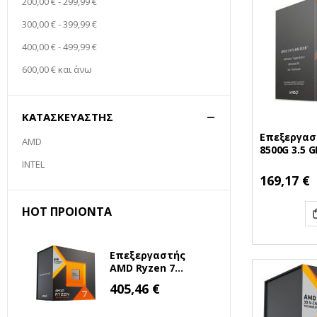
200,00 €
-
299,99 €
300,00 €
-
399,99 €
400,00 €
-
499,99 €
600,00 €
και άνω
ΚΑΤΑΣΚΕΥΑΣΤΉΣ
Επεξεργασ
AMD
8500G 3.5 
100000931B
INTEL
8500G)
Ειδική
169,17 €
Τιμή
HOT ΠΡΟΙΌΝΤΑ
Επεξεργαστής
AMD Ryzen 7
7800X3D 4.2GHz 8
Ειδική
405,46 €
Τιμή
Πυρήνων για
Socket AM5 (100-