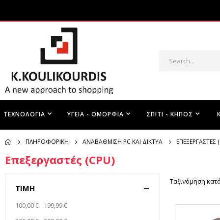
ΤΕΧΝΟΛΟΓΊΑ
ΥΓΕΊΑ - ΟΜΟΡΦΙΆ
ΣΠΊΤΙ - ΚΉΠΟΣ
ΠΛΗΡΟΦΟΡΙΚΉ
ΑΝΑΒΆΘΜΙΣΗ PC ΚΑΙ ΔΊΚΤΥΑ
ΕΠΕΞΕΡΓΑΣΤΈΣ 
Επεξεργαστές (CPU)
Ταξινόμηση κατ
ΤΙΜΉ
100,00 €
-
199,99 €