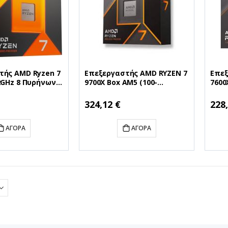
τής AMD Ryzen 7
Επεξεργαστής AMD RYZEN 7
Επεξ
2GHz 8 Πυρήνων
9700X Box AM5 (100-
7600
 AM5 (100-
100001404WOF) (AMDRYZ7-
1000
WOF) (AMDRYZ7-
9700X)
7600
Ειδική
Ειδικ
324,12 €
228
Τιμή
Τιμή
ΑΓΟΡΆ
ΑΓΟΡΆ