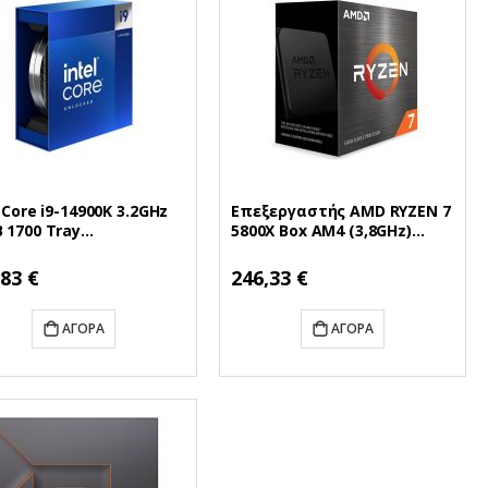
l Core i9-14900K 3.2GHz
Επεξεργαστής AMD RYZEN 7
 1700 Tray
5800X Box AM4 (3,8GHz)
071514900K) (INTELI9-
(100-100000063WOF)
0K)
(AMDRYZ7-5800X)
ή
Ειδική
,83 €
246,33 €
Τιμή
ΑΓΟΡΆ
ΑΓΟΡΆ