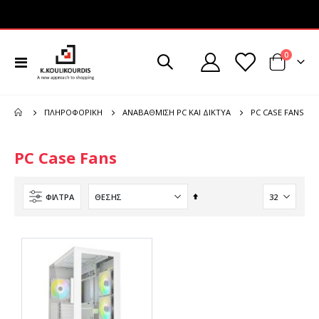
στοιχεί
0
Εναλλαγή
Cart
Πλοήγησης
PC CASE FANS
ΠΛΗΡΟΦΟΡΙΚΉ
ΑΝΑΒΆΘΜΙΣΗ PC ΚΑΙ ΔΊΚΤΥΑ
PC Case Fans
Φθίνουσα
ΦΊΛΤΡΑ
ταξινόμηση