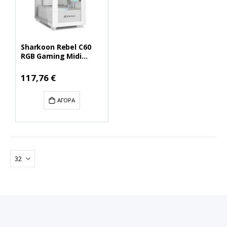
Sharkoon Rebel C60
RGB Gaming Midi
Tower Κουτί
Υπολογιστή με
Ειδική
117,76 €
Τιμή
Πλαϊνό Παράθυρο
Λευκό (REBC60RGBWH)
ΑΓΟΡΆ
(SHRREBC60RGBWH)