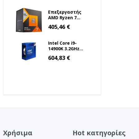
100000931BOX)
(AMDRYZ5-8500G)
Επεξεργαστής
AMD Ryzen 7
7800X3D 4.2GHz 8
Ειδική
405,46 €
Τιμή
Πυρήνων για
Socket AM5 (100-
100000910WOF)
Intel Core i9-
(AMDRYZ7-
14900K 3.2GHz
7800X3D)
36MB 1700 Tray
Ειδική
604,83 €
Τιμή
(BX8071514900K)
(INTELI9-14900K)
Χρήσιμα
Hot κατηγορίες