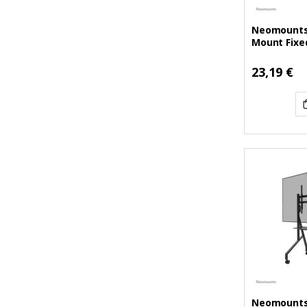
Neomounts 
Mount Fixed
(NEOFPMA-
Ειδική
23,19 €
Τιμή
Neomounts