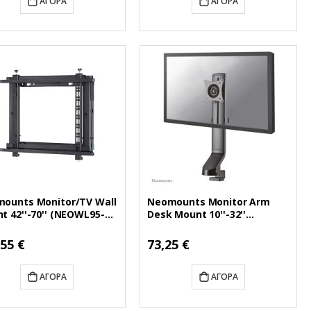
ΑΓΟΡΆ
ΑΓΟΡΆ
ounts Monitor/TV Wall
Neomounts Monitor Arm
t 42''-70'' (NEOWL95-
Desk Mount 10''-32''
L1)
(NEOFPMA-D860BLACK)
ή
Ειδική
,55 €
73,25 €
Τιμή
ΑΓΟΡΆ
ΑΓΟΡΆ