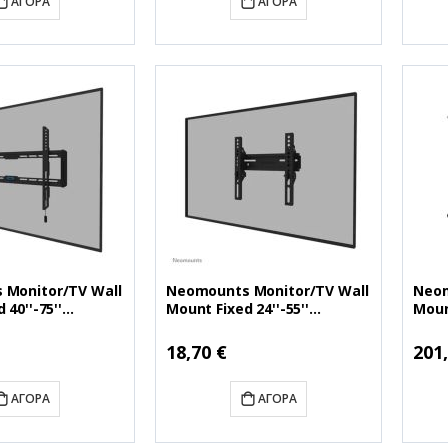
ΑΓΟΡΆ
ΑΓΟΡΆ
Monitor/TV Wall
Neomounts Monitor/TV Wall
Neom
 40''-75''
Mount Fixed 24''-55''
Moun
550BL16)
(NEOWL30-350BL12)
800B
Ειδική
Ειδικ
18,70 €
201
Τιμή
Τιμή
ΑΓΟΡΆ
ΑΓΟΡΆ