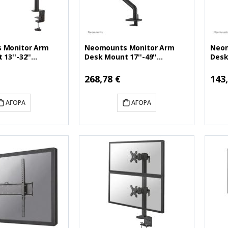
 Monitor Arm
Neomounts Monitor Arm
Neom
13''-32''
Desk Mount 17''-49''
Desk
D540BLACK)
(NEODS70S-950BL1)
(NEO
Ειδική
Ειδικ
268,78 €
143
Τιμή
Τιμή
ΑΓΟΡΆ
ΑΓΟΡΆ