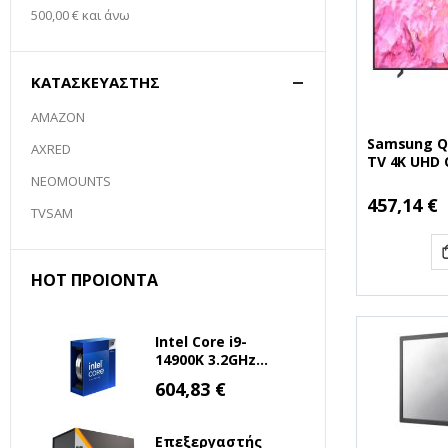
500,00 €
και άνω
ΚΑΤΑΣΚΕΥΑΣΤΉΣ
AMAZON
Samsung Q
AXRED
TV 4K UHD 
43" (QE43
NEOMOUNTS
(SAMQE43Q
Ειδική
457,14 €
Τιμή
TVSAM
HOT ΠΡΟΙΌΝΤΑ
Intel Core i9-
14900K 3.2GHz
36MB 1700 Tray
Ειδική
604,83 €
Τιμή
(BX8071514900K)
(INTELI9-14900K)
Επεξεργαστής