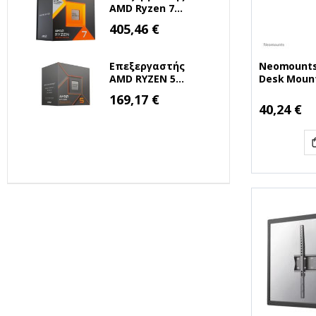
AMD Ryzen 7
7800X3D 4.2GHz 8
Ειδική
405,46 €
Τιμή
Πυρήνων για
Socket AM5 (100-
100000910WOF)
Neomounts
Επεξεργαστής
(AMDRYZ7-
Desk Mount 
AMD RYZEN 5
7800X3D)
(NEOFPMA-
8500G 3.5 GHz
Ειδική
169,17 €
Τιμή
AM5 (100-
Ειδική
40,24 €
Τιμή
100000931BOX)
(AMDRYZ5-8500G)