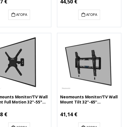
7 €
44,50 €
Τιμή
ΑΓΟΡΆ
ΑΓΟΡΆ
ounts Monitor/TV Wall
Neomounts Monitor/TV Wall
 Full Motion 32''-55''
Mount Tilt 32''-65''
WL40-540BL14)
(NEOWL35-550BL14)
ή
Ειδική
8 €
41,14 €
Τιμή