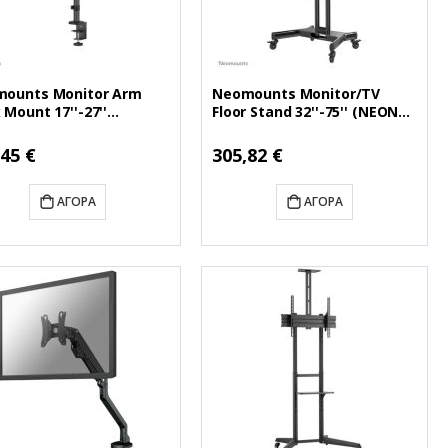
ounts Monitor Arm
Neomounts Monitor/TV
 Mount 17''-27''
Floor Stand 32''-75'' (NEONM-
DS60-425BL2)
M1700BLACK)
ή
Ειδική
,45 €
305,82 €
Τιμή
ΑΓΟΡΆ
ΑΓΟΡΆ