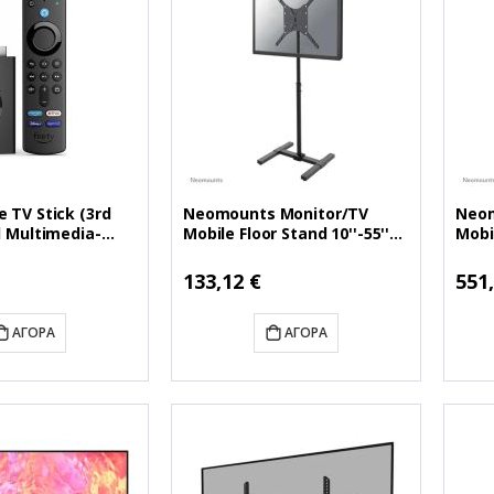
 TV Stick (3rd
Neomounts Monitor/TV
Neom
l Multimedia-
Mobile Floor Stand 10''-55''
Mobil
lack (B08C1KN5J2)
(NEONS-FS100BLACK)
(NEO
KN5J2)
Ειδική
Ειδικ
133,12 €
551
Τιμή
Τιμή
ΑΓΟΡΆ
ΑΓΟΡΆ