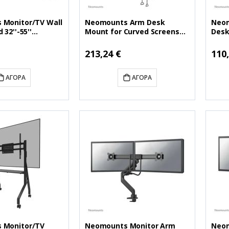
Monitor/TV Wall
Neomounts Arm Desk
Neom
 32''-55''
Mount for Curved Screens
Desk
W300BLACK)
17''-49'' (NEOFPMA-
(NEO
D960DVBLACKPLUS)
Ειδική
Ειδικ
213,24 €
110
Τιμή
Τιμή
ΑΓΟΡΆ
ΑΓΟΡΆ
 Monitor/TV
Neomounts Monitor Arm
Neom