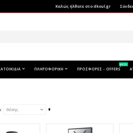
Καλώς ήλθατε στο dkoul.gr
Σύνδε
ΝΕΟ!
ΚΑΤΟΙΚΊΔΙΑ
ΠΛΗΡΟΦΟΡΙΚΉ
ΠΡΟΣΦΟΡΕΣ - OFFERS
Α
Φθίνουσα
ά
ταξινόμηση