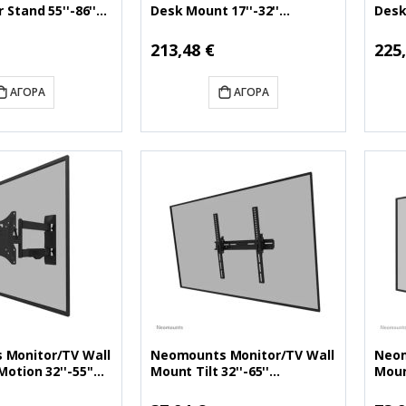
 Stand 55''-86''
Desk Mount 17''-32''
Desk
25BL1)
(NEODS75-450BL2)
(NEO
Ειδική
Ειδικ
213,48 €
225
Τιμή
Τιμή
ΑΓΟΡΆ
ΑΓΟΡΆ
Monitor/TV Wall
Neomounts Monitor/TV Wall
Neom
Motion 32''-55''
Mount Tilt 32''-65''
Mount
550BL12)
(NEOWL35-350BL14)
(NEO
Ειδική
Ειδικ