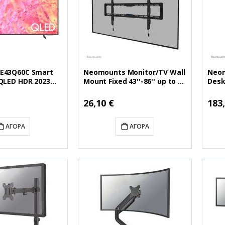
E43Q60C Smart
Neomounts Monitor/TV Wall
Neom
QLED HDR 2023
Mount Fixed 43''-86'' up to 60
Desk
Q60CAUXXH)
kg (NEOWL30-550BL18)
(NEO
60CAUXXH)
Ειδική
Ειδικ
26,10 €
183
Τιμή
Τιμή
ΑΓΟΡΆ
ΑΓΟΡΆ