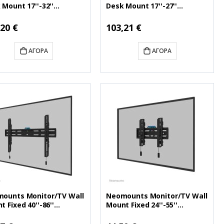
 Mount 17''-32''
Desk Mount 17''-27''
DS70-810BL2)
(NEODS70-700BL1)
ή
Ειδική
,20 €
103,21 €
Τιμή
ΑΓΟΡΆ
ΑΓΟΡΆ
ounts Monitor/TV Wall
Neomounts Monitor/TV Wall
 Fixed 40''-86''
Mount Fixed 24''-55''
WL30S-850BL16)
(NEOWL30S-850BL12)
ή
Ειδική