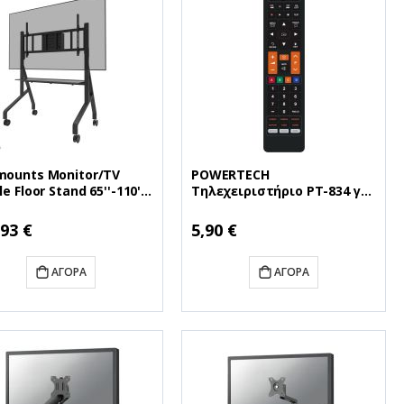
ounts Monitor/TV
POWERTECH
e Floor Stand 65''-110''
Τηλεχειριστήριο PT-834 για
FL50-575BL1)
τηλεοράσεις Samsung
ή
,93 €
5,90 €
ΑΓΟΡΆ
ΑΓΟΡΆ