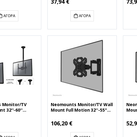
37,94 €
73,9
Τιμή
Τιμή
ΑΓΟΡΆ
ΑΓΟΡΆ
 Monitor/TV
Neomounts Monitor/TV Wall
Neom
t 32''-60''
Mount Full Motion 32''-55''
Mount
40BLACK)
(NEOWL40S-850BL12)
(NEO
Ειδική
Ειδικ
106,20 €
52,9
Τιμή
Τιμή