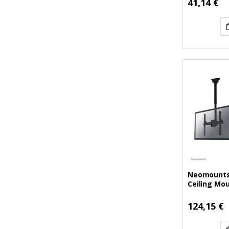
41,14 €
Τιμή
Neomounts
Ceiling Moun
(NEONM-C4
Ειδική
124,15 €
Τιμή