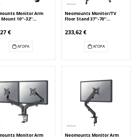
ounts Monitor Arm
Neomounts Monitor/TV
 Mount 10''-32''
Floor Stand 37''-70''
FPMA-D750BLACK2)
(NEOFL50-550BL1)
ή
Ειδική
,27 €
233,62 €
Τιμή
ΑΓΟΡΆ
ΑΓΟΡΆ
ounts Monitor Arm
Neomounts Monitor Arm