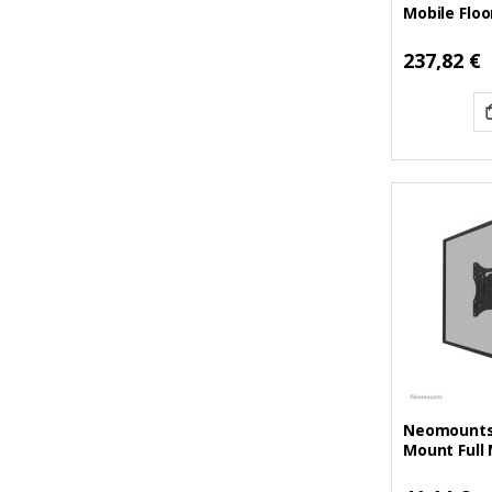
Mobile Floor
(NEOFL50-5
Ειδική
237,82 €
Τιμή
Neomounts 
Mount Full 
(NEOWL40-
Ειδική