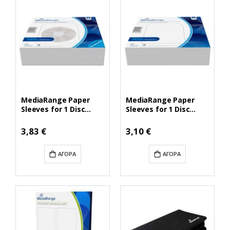
MediaRange Paper
MediaRange Paper
Sleeves for 1 Disc
Sleeves for 1 Disc
White 100 Pack
White 100 Pack
(MRBOX62)
(MRBOX66)
3,83 €
3,10 €
ΑΓΟΡΆ
ΑΓΟΡΆ