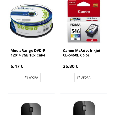
MediaRange DVD-R
Canon Μελάνι Inkjet
120' 4.7GB 16x Cake
CL-546XL Color
Box x 25 (MR403)
(8288B001) (CAN-
CL546XL)
Ειδική
6,47 €
26,80 €
Τιμή
ΑΓΟΡΆ
ΑΓΟΡΆ