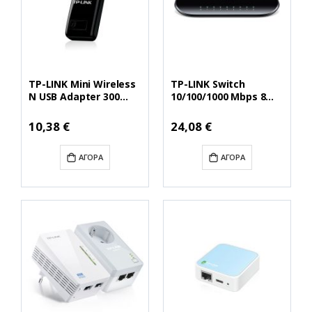
TP-LINK Mini Wireless
TP-LINK Switch
N USB Adapter 300
10/100/1000 Mbps 8
Mbps V3 (TL-WN823N)
Ports V10 (TL-
(TPTL-WN823N)
SG1008D) (TPTL-
Ειδική
Ειδική
10,38 €
24,08 €
Τιμή
Τιμή
SG1008D)
ΑΓΟΡΆ
ΑΓΟΡΆ