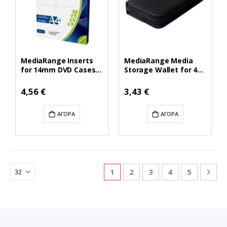
MediaRange Inserts
MediaRange Media
for 14mm DVD Cases
Storage Wallet for 48
Matte (50 Pack)
Discs Nylon Black
(MRINK121)
(MRBOX51)
4,56 €
3,43 €
ΑΓΟΡΆ
ΑΓΟΡΆ
Σελίδα
Διαβάζετε αυτή τη στιγμή τη
Σελίδα
Σελίδα
Σελίδα
Σελίδα
Σελ
Επό
1
2
3
4
5