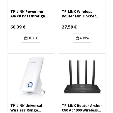
TP-LINK Powerline
TP-LINK Wireless
AV600 Passthrough
Router Mini Pocket
Wireless Starter (TL-
300 Mbps (TL-WR802N)
WPA4226 KIT)
(TPTL-WR802N)
60,39 €
27,59 €
ΑΓΟΡΆ
ΑΓΟΡΆ
TP-LINK Universal
TP-LINK Router Archer
Wireless Range
C80 AC1900 Wireless