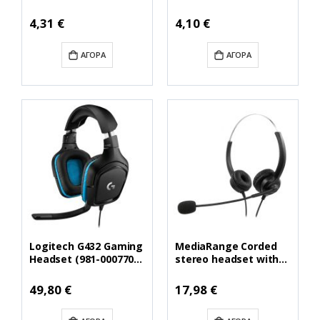
Button Compact-sized
003360)
(White/Grey, Wired)
Ειδική
Ειδική
4,31 €
4,10 €
Τιμή
Τιμή
(MROS214)
ΑΓΟΡΆ
ΑΓΟΡΆ
Logitech G432 Gaming
MediaRange Corded
Headset (981-000770)
stereo headset with
(LOGG432)
microphone and
control panel, black
Ειδική
Ειδική
49,80 €
17,98 €
Τιμή
Τιμή
(MROS304)