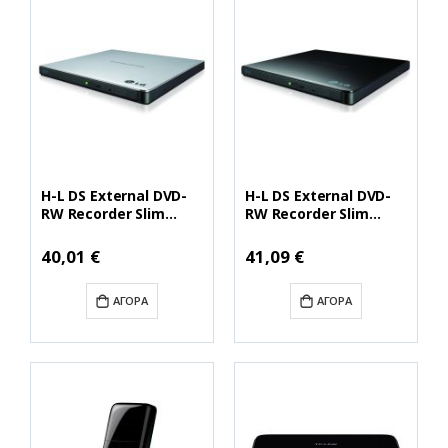
H-L DS External DVD-
H-L DS External DVD-
RW Recorder Slim
RW Recorder Slim
Silver
Black (GP57EB40)
(GP57ES40.AHLE10B)
(LGGP57EB40)
40,01 €
41,09 €
ΑΓΟΡΆ
ΑΓΟΡΆ