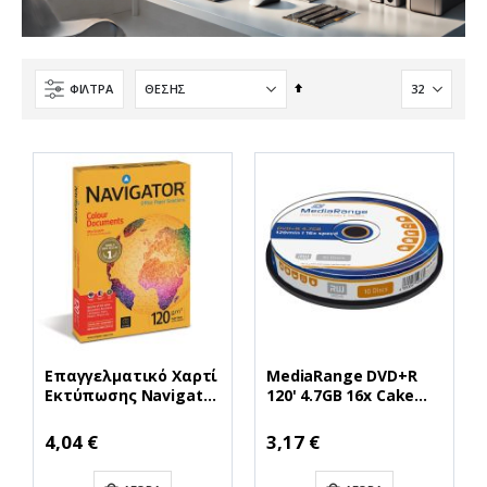
Φθίνουσα
ΦΊΛΤΡΑ
ταξινόμηση
Επαγγελματικό Χαρτί
MediaRange DVD+R
Εκτύπωσης Navigator
120' 4.7GB 16x Cake
(Colour Documents)
Box x 10 (MR453)
A4 120g/m² 250 Φύλλα
Ειδική
4,04 €
3,17 €
Τιμή
(NVG330967)