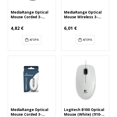
MediaRange Optical
MediaRange Optical
Mouse Corded 3-
Mouse Wireless 3-
Button (Black, Wired)
Button (Black,
(MROS213)
Wireless) (MROS216)
Ειδική
Ειδική
4,82 €
6,01 €
Τιμή
Τιμή
ΑΓΟΡΆ
ΑΓΟΡΆ
MediaRange Optical
Logitech B100 Optical
Mouse Corded 3-
Mouse (White) (910-