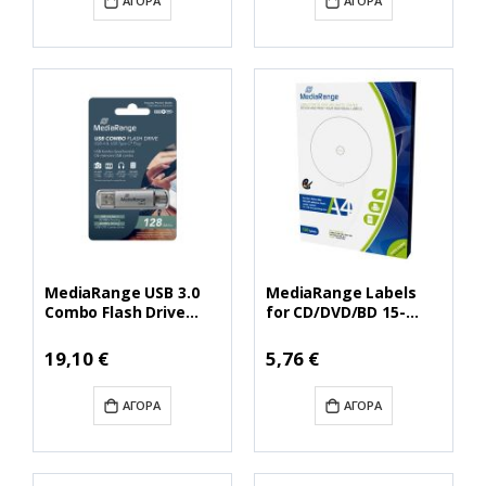
ΑΓΟΡΆ
ΑΓΟΡΆ
MediaRange USB 3.0
MediaRange Labels
Combo Flash Drive
for CD/DVD/BD 15-
with USB Type-C™
118mm Matte (100
plug, 128GB (MR938)
Pack) (MRINK130)
Ειδική
19,10 €
5,76 €
Τιμή
ΑΓΟΡΆ
ΑΓΟΡΆ