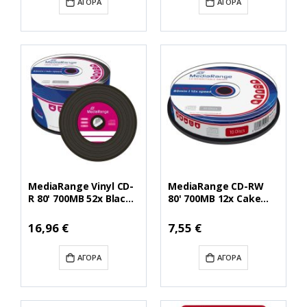
ΑΓΟΡΆ
ΑΓΟΡΆ
MediaRange Vinyl CD-
MediaRange CD-RW
R 80' 700MB 52x Black
80' 700MB 12x Cake
dye Cake x 50 (MR225)
Box x 10 (MR235)
16,96 €
7,55 €
ΑΓΟΡΆ
ΑΓΟΡΆ