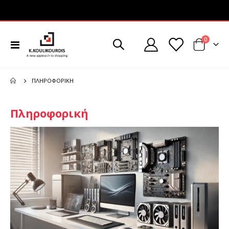
στοιχεί
0
Εναλλαγή
Cart
Πλοήγησης
ΠΛΗΡΟΦΟΡΙΚΉ
Πληροφορική