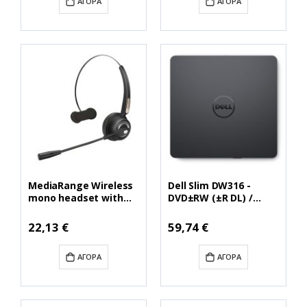
ΑΓΟΡΆ
ΑΓΟΡΆ
MediaRange Wireless
Dell Slim DW316 -
mono headset with
DVD±RW (±R DL) /
microphone, 180mAh
DVD-RAM drive - USB
battery, black
2.0 - external (784-
Ειδική
22,13 €
59,74 €
Τιμή
(MROS305)
BBBI)
ΑΓΟΡΆ
ΑΓΟΡΆ