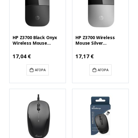
HP Z3700 Black Onyx
HP Z3700 Wireless
Wireless Mouse
Mouse Silver
(HPV0L79AA)
(HPX7Q44AA)
Ειδική
Ειδική
17,04 €
17,17 €
Τιμή
Τιμή
ΑΓΟΡΆ
ΑΓΟΡΆ