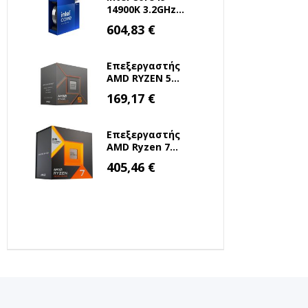
14900K 3.2GHz
36MB 1700 Tray
Ειδική
604,83 €
Τιμή
(BX8071514900K)
(INTELI9-14900K)
Επεξεργαστής
AMD RYZEN 5
8500G 3.5 GHz
Ειδική
169,17 €
Τιμή
AM5 (100-
100000931BOX)
(AMDRYZ5-8500G)
Επεξεργαστής
AMD Ryzen 7
7800X3D 4.2GHz 8
Ειδική
405,46 €
Τιμή
Πυρήνων για
Socket AM5 (100-
100000910WOF)
(AMDRYZ7-
7800X3D)