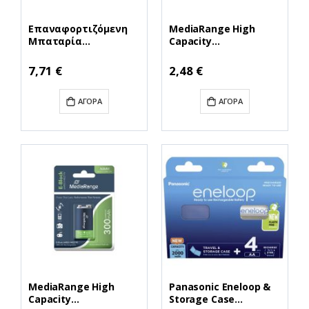
Επαναφορτιζόμενη
MediaRange High
Μπαταρία
Capacity
MediaRange NiMH
Rechargeable NiMH
Accus AA 1.2V (HR6) (4
Accus Micro
7,71 €
2,48 €
Pack) (MRBAT121)
AAA|HR03|1.2V Pack 2
(MRBAT122)
ΑΓΟΡΆ
ΑΓΟΡΆ
MediaRange High
Panasonic Eneloop &
Capacity
Storage Case