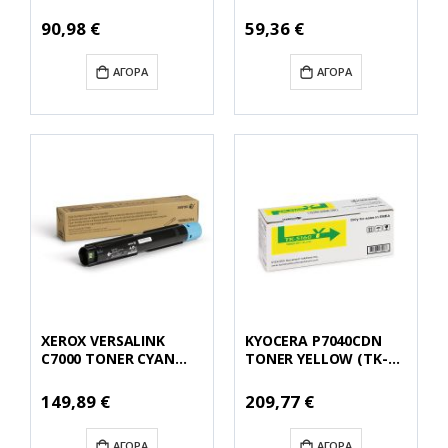
WASTE TONER (30K)
(21.2k.) (115R00129)
(115R00128)
(XER115R00129)
90,98 €
59,36 €
(XER115R00128)
ΑΓΟΡΆ
ΑΓΟΡΆ
XEROX VERSALINK
KYOCERA P7040CDN
C7000 TONER CYAN
TONER YELLOW (TK-
(3k.) (106R03772)
5160Y) (KYOTK5160Y)
(XER106R03772)
Ειδική
Ειδική
149,89 €
209,77 €
Τιμή
Τιμή
ΑΓΟΡΆ
ΑΓΟΡΆ