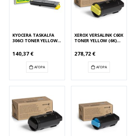
KYOCERA TASKALFA
XEROX VERSALINK C60X
306CI TONER YELLOW
TONER YELLOW (6K)
(TK-5195Y)
(106R03898)
(KYOTK5195Y)
(XER106R03898)
Ειδική
Ειδική
140,37 €
278,72 €
Τιμή
Τιμή
ΑΓΟΡΆ
ΑΓΟΡΆ