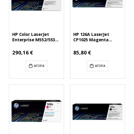
HP Color LaserJet
HP 126A LaserJet
Enterprise M552/553
CP1025 Magenta
Magenta Toner
Toner (CE313A)
(CF363A) (HPCF363A)
(HPCE313A)
Ειδική
Ειδική
290,16 €
85,80 €
Τιμή
Τιμή
ΑΓΟΡΆ
ΑΓΟΡΆ