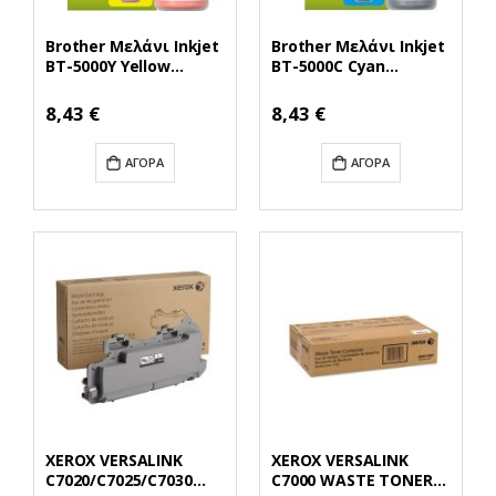
Brother Μελάνι Inkjet
Brother Μελάνι Inkjet
BT-5000Y Yellow
BT-5000C Cyan
(BT5000Y) (BRO-BT-
(BT5000C) (BRO-BT-
5000Y)
5000C)
8,43 €
8,43 €
ΑΓΟΡΆ
ΑΓΟΡΆ
XEROX VERSALINK
XEROX VERSALINK
C7020/C7025/C7030
C7000 WASTE TONER