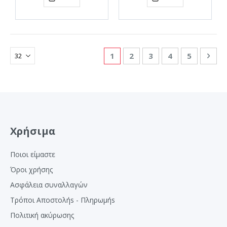
Σελίδα
Διαβάζετε αυτή τη στιγμή τη
Σελίδα
Σελίδα
Σελίδα
Σελίδα
Σελ
Επό
1
2
3
4
5
Χρήσιμα
Ποιοι είμαστε
Όροι χρήσης
Ασφάλεια συναλλαγών
Τρόποι Αποστολήs - Πληρωμήs
Πολιτική ακύρωσης