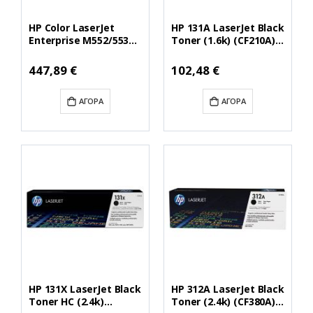
HP Color LaserJet
HP 131A LaserJet Black
Enterprise M552/553
Toner (1.6k) (CF210A)
HC Magenta Toner
(HPCF210A)
(CF363X) (HPCF363X)
Ειδική
Ειδική
447,89 €
102,48 €
Τιμή
Τιμή
ΑΓΟΡΆ
ΑΓΟΡΆ
HP 131X LaserJet Black
HP 312A LaserJet Black
Toner HC (2.4k)
Toner (2.4k) (CF380A)