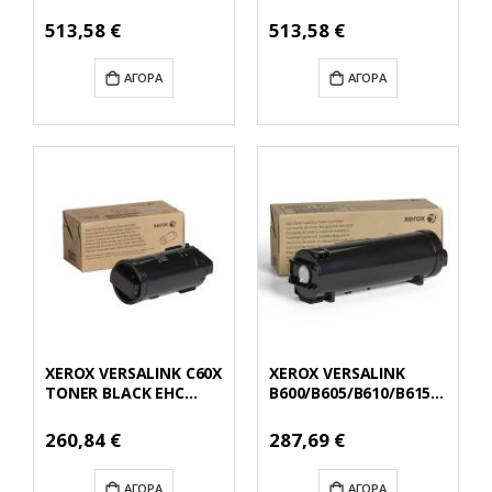
(16.8K) (106R03921)
(16.8K) (106R03922)
(XER106R03921)
(XER106R03922)
Ειδική
Ειδική
513,58 €
513,58 €
Τιμή
Τιμή
ΑΓΟΡΆ
ΑΓΟΡΆ
XEROX VERSALINK C60X
XEROX VERSALINK
TONER BLACK EHC
B600/B605/B610/B615
(169K) (106R03923)
TONER BLACK (10.3K)
(XER106R03923)
(106R03940)
Ειδική
Ειδική
260,84 €
287,69 €
Τιμή
Τιμή
(XER106R03940)
ΑΓΟΡΆ
ΑΓΟΡΆ