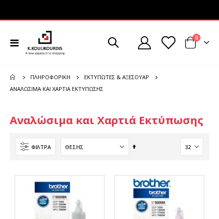
στοιχεί
0
Εναλλαγή
Cart
Πλοήγησης
ΠΛΗΡΟΦΟΡΙΚΉ
ΕΚΤΥΠΩΤΈΣ & ΑΞΕΣΟΥΆΡ
ΑΝΑΛΏΣΙΜΑ ΚΑΙ ΧΑΡΤΙΆ ΕΚΤΎΠΩΣΗΣ
Αναλώσιμα και Χαρτιά Εκτύπωσης
Φθίνουσα
ΦΊΛΤΡΑ
ταξινόμηση