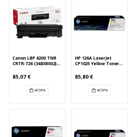
Canon LBP 6200 TNR
HP 126A LaserJet
CRTR-726 (3483B002)
CP1025 Yellow Toner
(CAN-726)
(CE312A) (HPCE312A)
Ειδική
Ειδική
85,07 €
85,80 €
Τιμή
Τιμή
ΑΓΟΡΆ
ΑΓΟΡΆ