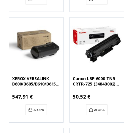
XEROX VERSALINK
Canon LBP 6000 TNR
B600/B605/B610/B615
CRTR-725 (3484B002)
TONER BLACK EHC
(CAN-725)
(46.7K) (106R03944)
Ειδική
Ειδική
547,91 €
50,52 €
Τιμή
Τιμή
(XER106R03944)
ΑΓΟΡΆ
ΑΓΟΡΆ