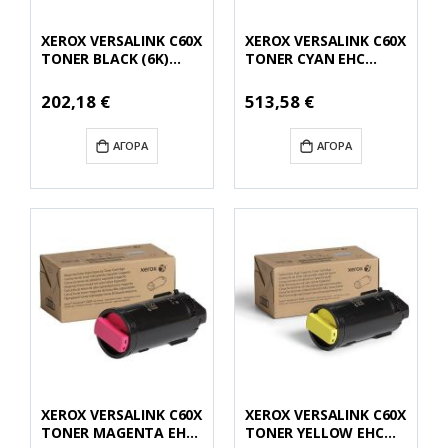
XEROX VERSALINK C60X
XEROX VERSALINK C60X
TONER BLACK (6K)
TONER CYAN EHC
(106R03899)
(16.8K) (106R03920)
(XER106R03899)
(XER106R03920)
Ειδική
Ειδική
202,18 €
513,58 €
Τιμή
Τιμή
ΑΓΟΡΆ
ΑΓΟΡΆ
XEROX VERSALINK C60X
XEROX VERSALINK C60X
TONER MAGENTA EHC
TONER YELLOW EHC