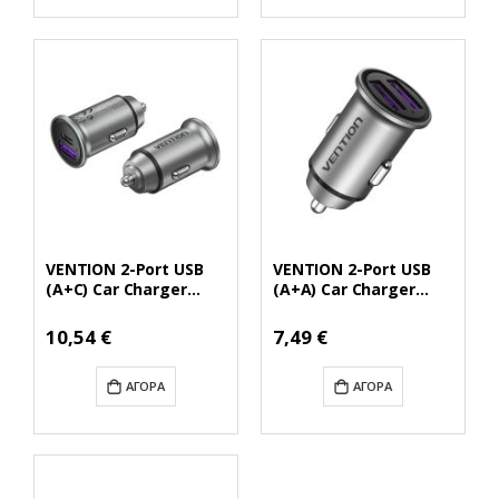
VENTION 2-Port USB
VENTION 2-Port USB
(A+C) Car Charger
(A+A) Car Charger
(30W/30W) Gray Mini
(30W/30W) Gray Mini
Style Aluminium Alloy
Style Aluminium Alloy
10,54 €
7,49 €
Type (FFFH0)
Type (FFEH0)
(VENFFFH0)
(VENFFEH0)
ΑΓΟΡΆ
ΑΓΟΡΆ