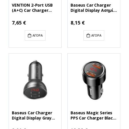
VENTION 2-Port USB
Baseus Car Charger
(A+C) Car Charger
Digital Display Ασημί
(18W/20W) Gray Mini
(24W) (CCBX-0S)
Style Aluminium Alloy
(BASCCBX-0S)
7,65 €
8,15 €
Type (FFBH0)
(VENFFBH0)
ΑΓΟΡΆ
ΑΓΟΡΆ
Baseus Car Charger
Baseus Magic Series
Digital Display Gray
PPS Car Charger Black
(24W) (CCBX-0G)
(45W) (CCMLC20A-01)
(BASCCBX-0G)
(BASCCMLC20A-01)