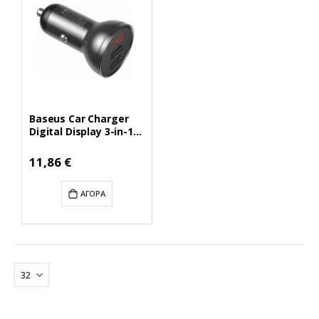
Baseus Car Charger
Digital Display 3-in-1
Cable Μαύρο/Γκρι
(TZCCBX-0G)
11,86 €
(BASTZCCBX-0G)
ΑΓΟΡΆ