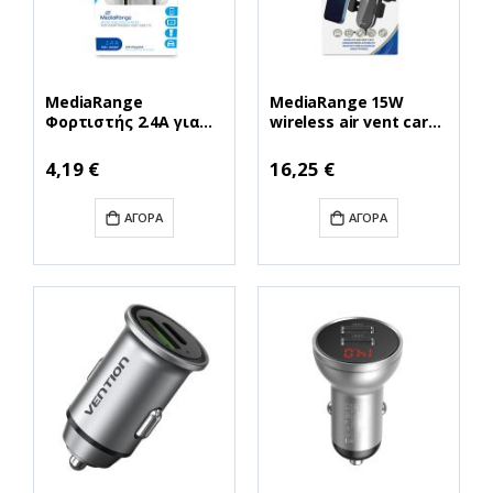
MediaRange
MediaRange 15W
Φορτιστής 2.4A για
wireless air vent car
smartphones και
charger, with
συσκευές με Micro
automatic brackets,
4,19 €
16,25 €
USB (Μαύρο)
black (MRMA117)
(MRMA101-02)
ΑΓΟΡΆ
ΑΓΟΡΆ