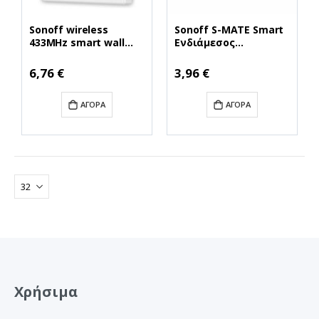
Sonoff wireless
Sonoff S-MATE Smart
433MHz smart wall
Ενδιάμεσος
switch T2EU3C-RF (3-
Διακόπτης Bluetooth
channel)
σε Λευκό Χρώμα (S-
6,76 €
3,96 €
(M0802030011)
MATE) (SONSMATE)
(SONM0802030011)
ΑΓΟΡΆ
ΑΓΟΡΆ
Χρήσιμα