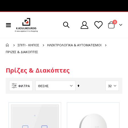
στοιχεί
0
Εναλλαγή
Cart
Πλοήγησης
ΣΠΊΤΙ - ΚΉΠΟΣ
ΗΛΕΚΤΡΟΛΟΓΙΚΆ & ΑΥΤΟΜΑΤΙΣΜΟΊ
ΠΡΊΖΕΣ & ΔΙΑΚΌΠΤΕΣ
Πρίζες & Διακόπτες
Φθίνουσα
ΦΊΛΤΡΑ
ταξινόμηση