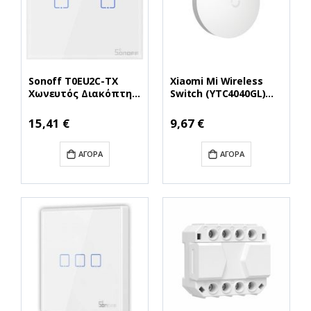
Sonoff T0EU2C-TX
Xiaomi Mi Wireless
Χωνευτός Διακόπτης
Switch (YTC4040GL)
Τοίχου Wi-Fi για
(XIAYTC4040GL)
Έλεγχο Φωτισμού με
15,41 €
9,67 €
Πλαίσιο και Δύο
Πλήκτρα Αφής
ΑΓΟΡΆ
ΑΓΟΡΆ
Φωτιζόμενος Λευκός
(IM190314010)
(SONIM190314010)