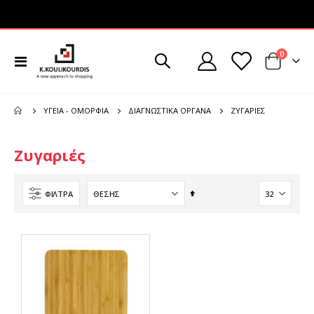
στοιχεί
0
Εναλλαγή
Cart
Πλοήγησης
ΖΥΓΑΡΙΈΣ
ΥΓΕΊΑ - ΟΜΟΡΦΙΆ
ΔΙΑΓΝΩΣΤΙΚΆ ΌΡΓΑΝΑ
Ζυγαριές
Φθίνουσα
ΦΊΛΤΡΑ
ταξινόμηση