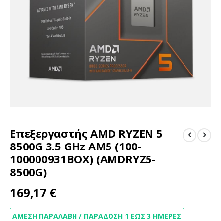
Μετάβαση
Επεξεργαστής AMD RYZEN 5
στην
αρχή
8500G 3.5 GHz AM5 (100-
της
100000931BOX) (AMDRYZ5-
συλλογής
8500G)
εικόνων
169,17 €
ΆΜΕΣΗ ΠΑΡΑΛΑΒΉ / ΠΑΡΆΔΟΣΗ 1 ΈΩΣ 3 ΗΜΈΡΕΣ