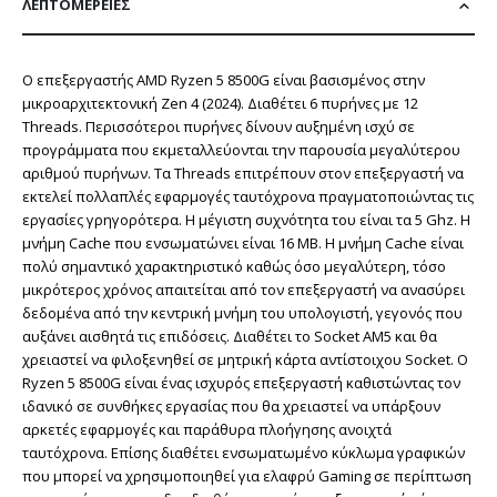
ΛΕΠΤΟΜΈΡΕΙΕΣ
Ο επεξεργαστής AMD Ryzen 5 8500G είναι βασισμένος στην
μικροαρχιτεκτονική Zen 4 (2024). Διαθέτει 6 πυρήνες με 12
Threads. Περισσότεροι πυρήνες δίνουν αυξημένη ισχύ σε
προγράμματα που εκμεταλλεύονται την παρουσία μεγαλύτερου
αριθμού πυρήνων. Τα Threads επιτρέπουν στον επεξεργαστή να
εκτελεί πολλαπλές εφαρμογές ταυτόχρονα πραγματοποιώντας τις
εργασίες γρηγορότερα. H μέγιστη συχνότητα του είναι τα 5 Ghz. Η
μνήμη Cache που ενσωματώνει είναι 16 ΜΒ. Η μνήμη Cache είναι
πολύ σημαντικό χαρακτηριστικό καθώς όσο μεγαλύτερη, τόσο
μικρότερος χρόνος απαιτείται από τον επεξεργαστή να ανασύρει
δεδομένα από την κεντρική μνήμη του υπολογιστή, γεγονός που
αυξάνει αισθητά τις επιδόσεις. Διαθέτει το Socket AM5 και θα
χρειαστεί να φιλοξενηθεί σε μητρική κάρτα αντίστοιχου Socket. Ο
Ryzen 5 8500G είναι ένας ισχυρός επεξεργαστή καθιστώντας τον
ιδανικό σε συνθήκες εργασίας που θα χρειαστεί να υπάρξουν
αρκετές εφαρμογές και παράθυρα πλοήγησης ανοιχτά
ταυτόχρονα. Επίσης διαθέτει ενσωματωμένο κύκλωμα γραφικών
που μπορεί να χρησιμοποιηθεί για ελαφρύ Gaming σε περίπτωση