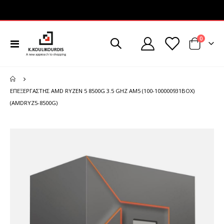
στοιχεί
0
Εναλλαγή
Cart
Πλοήγησης
ΕΠΕΞΕΡΓΑΣΤΉΣ AMD RYZEN 5 8500G 3.5 GHZ AM5 (100-100000931BOX)
(AMDRYZ5-8500G)
Μετάβαση
στο
τέλος
της
συλλογής
εικόνων