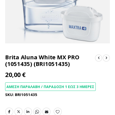
Μετάβαση
Brita Aluna White MX PRO
στην
αρχή
(1051435) (BRI1051435)
της
συλλογής
20,00 €
εικόνων
ΆΜΕΣΗ ΠΑΡΑΛΑΒΉ / ΠΑΡΆΔΟΣΗ 1 ΈΩΣ 3 ΗΜΈΡΕΣ
SKU
BRI1051435