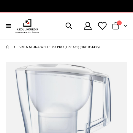
στοιχεί
0
Εναλλαγή
Cart
Πλοήγησης
BRITA ALUNA WHITE MX PRO (1051435) (BRI1051435)
Μετάβαση
στο
τέλος
της
συλλογής
εικόνων