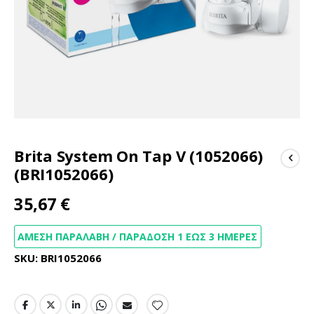
Μετάβαση
Brita System On Tap V (1052066)
στην
αρχή
(BRI1052066)
της
συλλογής
35,67 €
εικόνων
ΆΜΕΣΗ ΠΑΡΑΛΑΒΉ / ΠΑΡΆΔΟΣΗ 1 ΈΩΣ 3 ΗΜΈΡΕΣ
SKU
BRI1052066